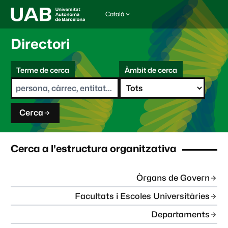
Català
I
d
i
Directori
o
m
C
a
Terme de cerca
Àmbit de cerca
s
e
e
r
l
c
e
a
c
Cerca
c
i
o
n
Cerca a l'estructura organitzativa
a
t
:
Òrgans de Govern
Facultats i Escoles Universitàries
Departaments