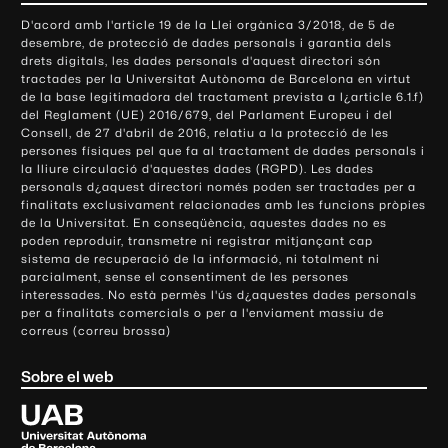
o
D'acord amb l'article 19 de la Llei orgànica 3/2018, de 5 de
n
desembre, de protecció de dades personals i garantia dels
t
drets digitals, les dades personals d'aquest directori són
tractades per la Universitat Autònoma de Barcelona en virtut
a
de la base legitimadora del tractament prevista a l¿article 6.1.f)
c
del Reglament (UE) 2016/679, del Parlament Europeu i del
t
Consell, de 27 d'abril de 2016, relatiu a la protecció de les
e
persones físiques pel que fa al tractament de dades personals i
la lliure circulació d'aquestes dades (RGPD). Les dades
i
personals d¿aquest directori només poden ser tractades per a
i
finalitats exclusivament relacionades amb les funcions pròpies
n
de la Universitat. En conseqüència, aquestes dades no es
poden reproduir, transmetre ni registrar mitjançant cap
f
sistema de recuperació de la informació, ni totalment ni
o
parcialment, sense el consentiment de les persones
r
interessades. No està permès l'ús d¿aquestes dades personals
m
per a finalitats comercials o per a l'enviament massiu de
correus (correu brossa)
a
c
Sobre el web
i
ó
U
l
n
i