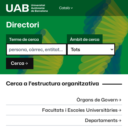
Català
I
d
i
Directori
o
m
C
a
Terme de cerca
Àmbit de cerca
s
e
e
r
l
c
e
a
c
Cerca
c
i
o
n
Cerca a l'estructura organitzativa
a
t
:
Òrgans de Govern
Facultats i Escoles Universitàries
Departaments