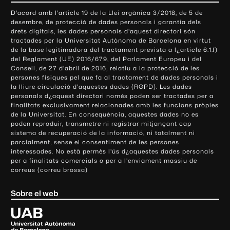
o
D'acord amb l'article 19 de la Llei orgànica 3/2018, de 5 de
n
desembre, de protecció de dades personals i garantia dels
t
drets digitals, les dades personals d'aquest directori són
tractades per la Universitat Autònoma de Barcelona en virtut
a
de la base legitimadora del tractament prevista a l¿article 6.1.f)
c
del Reglament (UE) 2016/679, del Parlament Europeu i del
t
Consell, de 27 d'abril de 2016, relatiu a la protecció de les
e
persones físiques pel que fa al tractament de dades personals i
la lliure circulació d'aquestes dades (RGPD). Les dades
i
personals d¿aquest directori només poden ser tractades per a
i
finalitats exclusivament relacionades amb les funcions pròpies
n
de la Universitat. En conseqüència, aquestes dades no es
poden reproduir, transmetre ni registrar mitjançant cap
f
sistema de recuperació de la informació, ni totalment ni
o
parcialment, sense el consentiment de les persones
r
interessades. No està permès l'ús d¿aquestes dades personals
m
per a finalitats comercials o per a l'enviament massiu de
correus (correu brossa)
a
c
Sobre el web
i
ó
U
l
n
i