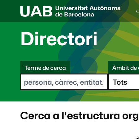
C
I
d
i
Directori
o
a
s
C
e
l
Terme de cerca
Àmbit de 
e
e
c
r
c
i
c
o
a
n
a
Cerca a l'estructura or
t
: