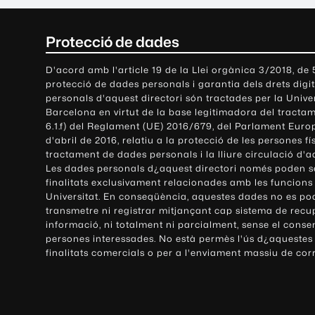
C
Protecció de dades
o
D'acord amb l'article 19 de la Llei orgànica 3/2018, de
protecció de dades personals i garantia dels drets digit
n
personals d'aquest directori són tractades per la Univ
Barcelona en virtut de la base legitimadora del tractame
t
6.1.f) del Reglament (UE) 2016/679, del Parlament Europ
d'abril de 2016, relatiu a la protecció de les persones fí
a
tractament de dades personals i la lliure circulació d'
Les dades personals d¿aquest directori només poden se
c
finalitats exclusivament relacionades amb les funcions
Universitat. En conseqüència, aquestes dades no es po
t
transmetre ni registrar mitjançant cap sistema de recu
e
informació, ni totalment ni parcialment, sense el conse
persones interessades. No està permès l'ús d¿aquestes
i
finalitats comercials o per a l'enviament massiu de cor
i
n