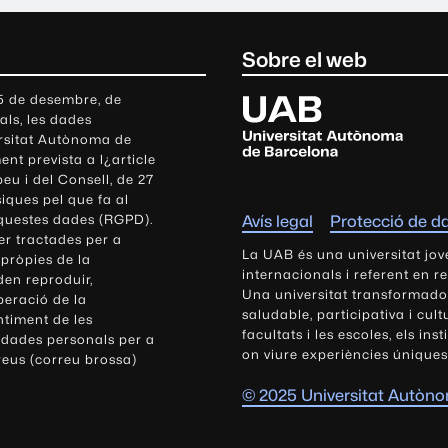
Sobre el web
U
 5 de desembre, de
als, les dades
n
ersitat Autònoma de
i
nt prevista a l¿article
v
eu i del Consell, de 27
e
siques pel que fa al
r
aquestes dades (RGPD).
Avís legal
Protecció de d
s
r tractades per a
i
La UAB és una universitat jov
 pròpies de la
t
internacionals i referent en r
den reproduir,
Una universitat transformadora,
a
peració de la
saludable, participativa i cul
t
ntiment de les
facultats i les escoles, els ins
 dades personals per a
A
on viure experiències úniques
reus (correu brossa)
u
t
© 2025 Universitat Autòn
ò
n