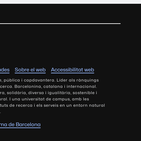
ades
Sobre el web
Accessibilitat web
e, pública i capdavantera. Líder als rànquings
ecerca. Barcelonina, catalana i internacional.
 solidària, diversa i igualitària, sostenible i
tural. I una universitat de campus, amb les
tituts de recerca i els serveis en un entorn natural
.
oma de Barcelona