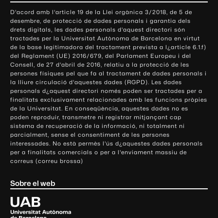
o
D'acord amb l'article 19 de la Llei orgànica 3/2018, de 5 de
n
desembre, de protecció de dades personals i garantia dels
t
drets digitals, les dades personals d'aquest directori són
tractades per la Universitat Autònoma de Barcelona en virtut
a
de la base legitimadora del tractament prevista a l¿article 6.1.f)
c
del Reglament (UE) 2016/679, del Parlament Europeu i del
t
Consell, de 27 d'abril de 2016, relatiu a la protecció de les
e
persones físiques pel que fa al tractament de dades personals i
la lliure circulació d'aquestes dades (RGPD). Les dades
i
personals d¿aquest directori només poden ser tractades per a
i
finalitats exclusivament relacionades amb les funcions pròpies
n
de la Universitat. En conseqüència, aquestes dades no es
poden reproduir, transmetre ni registrar mitjançant cap
f
sistema de recuperació de la informació, ni totalment ni
o
parcialment, sense el consentiment de les persones
r
interessades. No està permès l'ús d¿aquestes dades personals
m
per a finalitats comercials o per a l'enviament massiu de
correus (correu brossa)
a
c
Sobre el web
i
ó
U
l
n
i