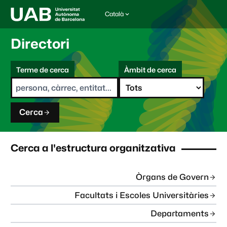
Català
I
d
i
Directori
o
m
C
a
Terme de cerca
Àmbit de cerca
s
e
e
r
l
c
e
a
c
Cerca
c
i
o
n
Cerca a l'estructura organitzativa
a
t
:
Òrgans de Govern
Facultats i Escoles Universitàries
Departaments