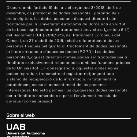
o
D'acord amb l'article 19 de la Llei orgànica 3/2018, de 5 de
n
desembre, de protecció de dades personals i garantia dels
t
drets digitals, les dades personals d'aquest directori són
tractades per la Universitat Autònoma de Barcelona en virtut
a
de la base legitimadora del tractament prevista a l¿article 6.1.f)
c
del Reglament (UE) 2016/679, del Parlament Europeu i del
t
Consell, de 27 d'abril de 2016, relatiu a la protecció de les
e
persones físiques pel que fa al tractament de dades personals i
la lliure circulació d'aquestes dades (RGPD). Les dades
i
personals d¿aquest directori només poden ser tractades per a
i
finalitats exclusivament relacionades amb les funcions pròpies
n
de la Universitat. En conseqüència, aquestes dades no es
poden reproduir, transmetre ni registrar mitjançant cap
f
sistema de recuperació de la informació, ni totalment ni
o
parcialment, sense el consentiment de les persones
r
interessades. No està permès l'ús d¿aquestes dades personals
m
per a finalitats comercials o per a l'enviament massiu de
correus (correu brossa)
a
c
Sobre el web
i
ó
U
l
n
i