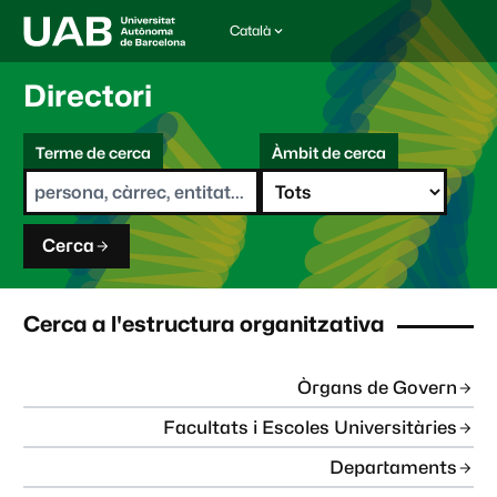
Català
I
d
i
Directori
o
m
C
a
Terme de cerca
Àmbit de cerca
s
e
e
r
l
c
e
a
c
Cerca
c
i
o
n
Cerca a l'estructura organitzativa
a
t
:
Òrgans de Govern
Facultats i Escoles Universitàries
Departaments