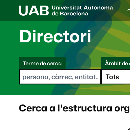
C
I
d
i
Directori
o
a
s
C
e
l
Terme de cerca
Àmbit de 
e
e
c
r
c
i
c
o
a
n
a
Cerca a l'estructura or
t
: