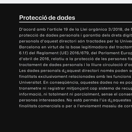
C
Protecció de dades
o
D'acord amb l'article 19 de la Llei orgànica 3/2018, de
protecció de dades personals i garantia dels drets digit
n
personals d'aquest directori són tractades per la Univ
Barcelona en virtut de la base legitimadora del tractame
t
6.1.f) del Reglament (UE) 2016/679, del Parlament Europ
d'abril de 2016, relatiu a la protecció de les persones fí
a
tractament de dades personals i la lliure circulació d'
Les dades personals d¿aquest directori només poden se
c
finalitats exclusivament relacionades amb les funcions
Universitat. En conseqüència, aquestes dades no es po
t
transmetre ni registrar mitjançant cap sistema de recu
e
informació, ni totalment ni parcialment, sense el conse
persones interessades. No està permès l'ús d¿aquestes
i
finalitats comercials o per a l'enviament massiu de cor
i
n