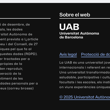
Sobre el web
U
 5 de desembre, de
als, les dades
n
ersitat Autònoma de
i
nt prevista a l¿article
v
eu i del Consell, de 27
e
siques pel que fa al
r
aquestes dades (RGPD).
Avís legal
Protecció de d
s
r tractades per a
i
La UAB és una universitat jov
 pròpies de la
t
internacionals i referent en r
den reproduir,
Una universitat transformadora,
a
peració de la
saludable, participativa i cul
t
ntiment de les
facultats i les escoles, els ins
 dades personals per a
A
on viure experiències úniques
reus (correu brossa)
u
t
© 2025 Universitat Autòn
ò
n