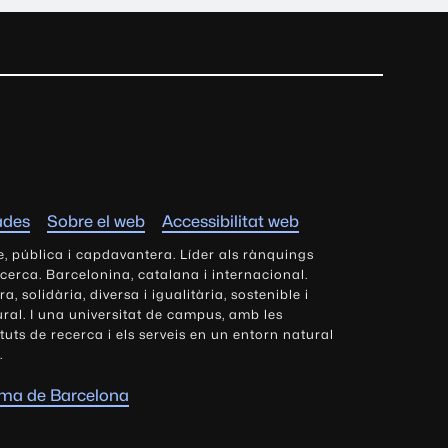
ades
Sobre el web
Accessibilitat web
e, pública i capdavantera. Líder als rànquings
ecerca. Barcelonina, catalana i internacional.
 solidària, diversa i igualitària, sostenible i
tural. I una universitat de campus, amb les
tituts de recerca i els serveis en un entorn natural
.
oma de Barcelona