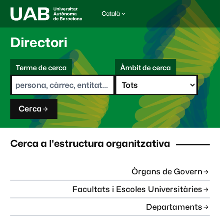
Català
I
d
i
Directori
o
m
C
a
Terme de cerca
Àmbit de cerca
s
e
e
r
l
c
e
a
c
Cerca
c
i
o
n
Cerca a l'estructura organitzativa
a
t
:
Òrgans de Govern
Facultats i Escoles Universitàries
Departaments