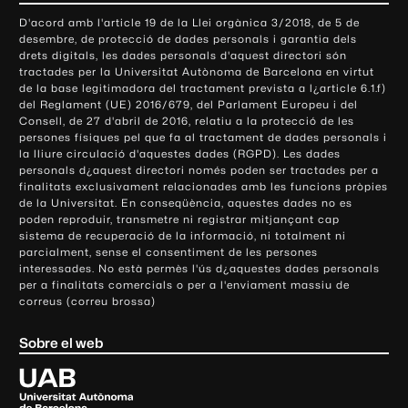
o
D'acord amb l'article 19 de la Llei orgànica 3/2018, de 5 de
n
desembre, de protecció de dades personals i garantia dels
t
drets digitals, les dades personals d'aquest directori són
tractades per la Universitat Autònoma de Barcelona en virtut
a
de la base legitimadora del tractament prevista a l¿article 6.1.f)
c
del Reglament (UE) 2016/679, del Parlament Europeu i del
t
Consell, de 27 d'abril de 2016, relatiu a la protecció de les
e
persones físiques pel que fa al tractament de dades personals i
la lliure circulació d'aquestes dades (RGPD). Les dades
i
personals d¿aquest directori només poden ser tractades per a
i
finalitats exclusivament relacionades amb les funcions pròpies
n
de la Universitat. En conseqüència, aquestes dades no es
poden reproduir, transmetre ni registrar mitjançant cap
f
sistema de recuperació de la informació, ni totalment ni
o
parcialment, sense el consentiment de les persones
r
interessades. No està permès l'ús d¿aquestes dades personals
m
per a finalitats comercials o per a l'enviament massiu de
correus (correu brossa)
a
c
Sobre el web
i
ó
U
l
n
i