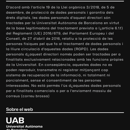
o
D'acord amb l'article 19 de la Llei orgànica 3/2018, de 5 de
n
desembre, de protecció de dades personals i garantia dels
t
drets digitals, les dades personals d'aquest directori són
tractades per la Universitat Autònoma de Barcelona en virtut
a
de la base legitimadora del tractament prevista a l¿article 6.1.f)
c
del Reglament (UE) 2016/679, del Parlament Europeu i del
t
Consell, de 27 d'abril de 2016, relatiu a la protecció de les
e
persones físiques pel que fa al tractament de dades personals i
la lliure circulació d'aquestes dades (RGPD). Les dades
i
personals d¿aquest directori només poden ser tractades per a
i
finalitats exclusivament relacionades amb les funcions pròpies
n
de la Universitat. En conseqüència, aquestes dades no es
poden reproduir, transmetre ni registrar mitjançant cap
f
sistema de recuperació de la informació, ni totalment ni
o
parcialment, sense el consentiment de les persones
r
interessades. No està permès l'ús d¿aquestes dades personals
m
per a finalitats comercials o per a l'enviament massiu de
correus (correu brossa)
a
c
Sobre el web
i
ó
U
l
n
i