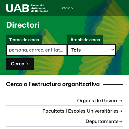
Català
I
d
i
Directori
o
m
C
a
Terme de cerca
Àmbit de cerca
s
e
e
r
l
c
e
a
c
Cerca
c
i
o
n
Cerca a l'estructura organitzativa
a
t
:
Òrgans de Govern
Facultats i Escoles Universitàries
Departaments