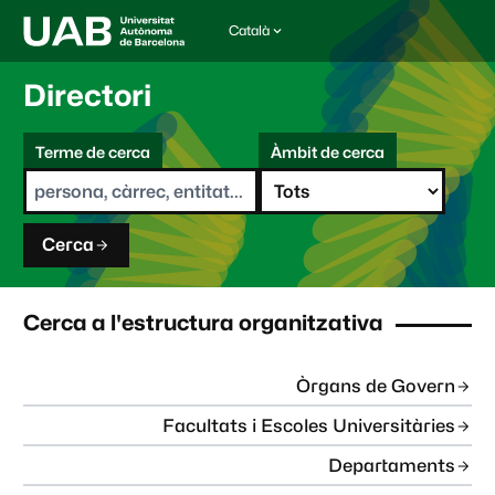
Català
I
d
i
Directori
o
m
C
a
Terme de cerca
Àmbit de cerca
s
e
e
r
l
c
e
a
c
Cerca
c
i
o
n
Cerca a l'estructura organitzativa
a
t
:
Òrgans de Govern
Facultats i Escoles Universitàries
Departaments