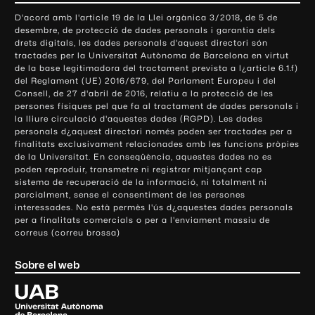
o
D'acord amb l'article 19 de la Llei orgànica 3/2018, de 5 de
n
desembre, de protecció de dades personals i garantia dels
t
drets digitals, les dades personals d'aquest directori són
tractades per la Universitat Autònoma de Barcelona en virtut
a
de la base legitimadora del tractament prevista a l¿article 6.1.f)
c
del Reglament (UE) 2016/679, del Parlament Europeu i del
t
Consell, de 27 d'abril de 2016, relatiu a la protecció de les
e
persones físiques pel que fa al tractament de dades personals i
la lliure circulació d'aquestes dades (RGPD). Les dades
i
personals d¿aquest directori només poden ser tractades per a
i
finalitats exclusivament relacionades amb les funcions pròpies
n
de la Universitat. En conseqüència, aquestes dades no es
poden reproduir, transmetre ni registrar mitjançant cap
f
sistema de recuperació de la informació, ni totalment ni
o
parcialment, sense el consentiment de les persones
r
interessades. No està permès l'ús d¿aquestes dades personals
m
per a finalitats comercials o per a l'enviament massiu de
correus (correu brossa)
a
c
Sobre el web
i
ó
U
l
n
i