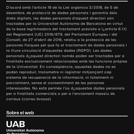
o
D'acord amb l'article 19 de la Llei orgànica 3/2018, de 5 de
n
desembre, de protecció de dades personals i garantia dels
t
drets digitals, les dades personals d'aquest directori són
tractades per la Universitat Autònoma de Barcelona en virtut
a
de la base legitimadora del tractament prevista a l¿article 6.1.f)
c
del Reglament (UE) 2016/679, del Parlament Europeu i del
t
Consell, de 27 d'abril de 2016, relatiu a la protecció de les
e
persones físiques pel que fa al tractament de dades personals i
la lliure circulació d'aquestes dades (RGPD). Les dades
i
personals d¿aquest directori només poden ser tractades per a
i
finalitats exclusivament relacionades amb les funcions pròpies
n
de la Universitat. En conseqüència, aquestes dades no es
poden reproduir, transmetre ni registrar mitjançant cap
f
sistema de recuperació de la informació, ni totalment ni
o
parcialment, sense el consentiment de les persones
r
interessades. No està permès l'ús d¿aquestes dades personals
m
per a finalitats comercials o per a l'enviament massiu de
correus (correu brossa)
a
c
Sobre el web
i
ó
U
l
n
i