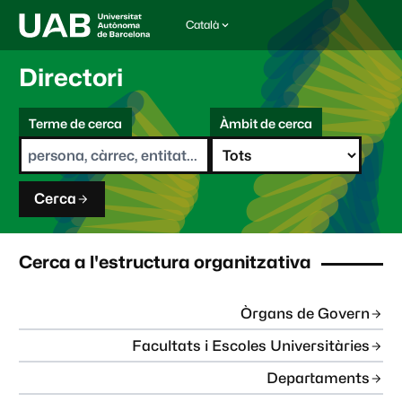
Català
I
d
i
Directori
o
m
C
a
Terme de cerca
Àmbit de cerca
s
e
e
r
l
c
e
a
c
Cerca
c
i
o
n
Cerca a l'estructura organitzativa
a
t
:
Òrgans de Govern
Facultats i Escoles Universitàries
Departaments