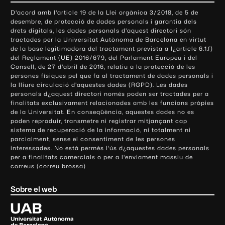
o
D'acord amb l'article 19 de la Llei orgànica 3/2018, de 5 de
n
desembre, de protecció de dades personals i garantia dels
t
drets digitals, les dades personals d'aquest directori són
tractades per la Universitat Autònoma de Barcelona en virtut
a
de la base legitimadora del tractament prevista a l¿article 6.1.f)
c
del Reglament (UE) 2016/679, del Parlament Europeu i del
t
Consell, de 27 d'abril de 2016, relatiu a la protecció de les
e
persones físiques pel que fa al tractament de dades personals i
la lliure circulació d'aquestes dades (RGPD). Les dades
i
personals d¿aquest directori només poden ser tractades per a
i
finalitats exclusivament relacionades amb les funcions pròpies
n
de la Universitat. En conseqüència, aquestes dades no es
poden reproduir, transmetre ni registrar mitjançant cap
f
sistema de recuperació de la informació, ni totalment ni
o
parcialment, sense el consentiment de les persones
r
interessades. No està permès l'ús d¿aquestes dades personals
m
per a finalitats comercials o per a l'enviament massiu de
correus (correu brossa)
a
c
Sobre el web
i
ó
U
l
n
i