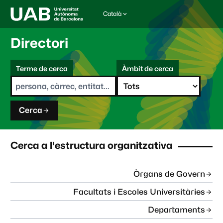
Català
I
d
i
Directori
o
m
C
a
Terme de cerca
Àmbit de cerca
s
e
e
r
l
c
e
a
c
Cerca
c
i
o
n
Cerca a l'estructura organitzativa
a
t
:
Òrgans de Govern
Facultats i Escoles Universitàries
Departaments