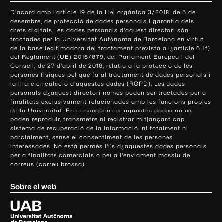
o
D'acord amb l'article 19 de la Llei orgànica 3/2018, de 5 de
n
desembre, de protecció de dades personals i garantia dels
t
drets digitals, les dades personals d'aquest directori són
tractades per la Universitat Autònoma de Barcelona en virtut
a
de la base legitimadora del tractament prevista a l¿article 6.1.f)
c
del Reglament (UE) 2016/679, del Parlament Europeu i del
t
Consell, de 27 d'abril de 2016, relatiu a la protecció de les
e
persones físiques pel que fa al tractament de dades personals i
la lliure circulació d'aquestes dades (RGPD). Les dades
i
personals d¿aquest directori només poden ser tractades per a
i
finalitats exclusivament relacionades amb les funcions pròpies
n
de la Universitat. En conseqüència, aquestes dades no es
poden reproduir, transmetre ni registrar mitjançant cap
f
sistema de recuperació de la informació, ni totalment ni
o
parcialment, sense el consentiment de les persones
r
interessades. No està permès l'ús d¿aquestes dades personals
m
per a finalitats comercials o per a l'enviament massiu de
correus (correu brossa)
a
c
Sobre el web
i
ó
U
l
n
i