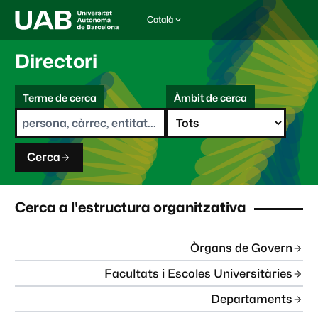
Català
I
d
i
Directori
o
m
C
a
Terme de cerca
Àmbit de cerca
s
e
e
r
l
c
e
a
c
Cerca
c
i
o
n
Cerca a l'estructura organitzativa
a
t
:
Òrgans de Govern
Facultats i Escoles Universitàries
Departaments