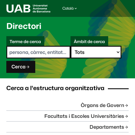
Català
I
d
i
Directori
o
m
C
a
Terme de cerca
Àmbit de cerca
s
e
e
r
l
c
e
a
c
Cerca
c
i
o
n
Cerca a l'estructura organitzativa
a
t
:
Òrgans de Govern
Facultats i Escoles Universitàries
Departaments