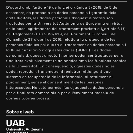
o
D'acord amb l'article 19 de la Llei orgànica 3/2018, de 5 de
n
desembre, de protecció de dades personals i garantia dels
t
drets digitals, les dades personals d'aquest directori són
tractades per la Universitat Autònoma de Barcelona en virtut
a
de la base legitimadora del tractament prevista a l¿article 6.1.f)
c
del Reglament (UE) 2016/679, del Parlament Europeu i del
t
Consell, de 27 d'abril de 2016, relatiu a la protecció de les
e
persones físiques pel que fa al tractament de dades personals i
la lliure circulació d'aquestes dades (RGPD). Les dades
i
personals d¿aquest directori només poden ser tractades per a
i
finalitats exclusivament relacionades amb les funcions pròpies
n
de la Universitat. En conseqüència, aquestes dades no es
poden reproduir, transmetre ni registrar mitjançant cap
f
sistema de recuperació de la informació, ni totalment ni
o
parcialment, sense el consentiment de les persones
r
interessades. No està permès l'ús d¿aquestes dades personals
m
per a finalitats comercials o per a l'enviament massiu de
correus (correu brossa)
a
c
Sobre el web
i
ó
U
l
n
i