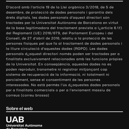
o
D'acord amb l'article 19 de la Llei orgànica 3/2018, de 5 de
n
desembre, de protecció de dades personals i garantia dels
t
drets digitals, les dades personals d'aquest directori són
tractades per la Universitat Autònoma de Barcelona en virtut
a
de la base legitimadora del tractament prevista a l¿article 6.1.f)
c
del Reglament (UE) 2016/679, del Parlament Europeu i del
t
Consell, de 27 d'abril de 2016, relatiu a la protecció de les
e
persones físiques pel que fa al tractament de dades personals i
la lliure circulació d'aquestes dades (RGPD). Les dades
i
personals d¿aquest directori només poden ser tractades per a
i
finalitats exclusivament relacionades amb les funcions pròpies
n
de la Universitat. En conseqüència, aquestes dades no es
poden reproduir, transmetre ni registrar mitjançant cap
f
sistema de recuperació de la informació, ni totalment ni
o
parcialment, sense el consentiment de les persones
r
interessades. No està permès l'ús d¿aquestes dades personals
m
per a finalitats comercials o per a l'enviament massiu de
correus (correu brossa)
a
c
Sobre el web
i
ó
U
l
n
i