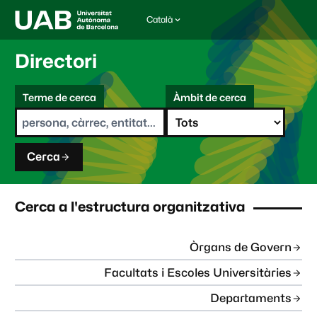
Català
I
d
i
Directori
o
m
C
a
Terme de cerca
Àmbit de cerca
s
e
e
r
l
c
e
a
c
Cerca
c
i
o
n
Cerca a l'estructura organitzativa
a
t
:
Òrgans de Govern
Facultats i Escoles Universitàries
Departaments