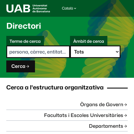
Català
I
d
i
Directori
o
m
C
a
Terme de cerca
Àmbit de cerca
s
e
e
r
l
c
e
a
c
Cerca
c
i
o
n
Cerca a l'estructura organitzativa
a
t
:
Òrgans de Govern
Facultats i Escoles Universitàries
Departaments