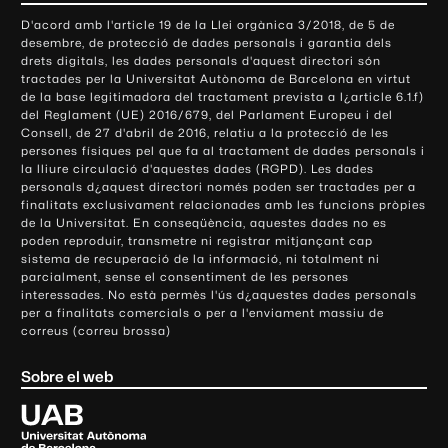
o
D'acord amb l'article 19 de la Llei orgànica 3/2018, de 5 de
n
desembre, de protecció de dades personals i garantia dels
t
drets digitals, les dades personals d'aquest directori són
tractades per la Universitat Autònoma de Barcelona en virtut
a
de la base legitimadora del tractament prevista a l¿article 6.1.f)
c
del Reglament (UE) 2016/679, del Parlament Europeu i del
t
Consell, de 27 d'abril de 2016, relatiu a la protecció de les
e
persones físiques pel que fa al tractament de dades personals i
la lliure circulació d'aquestes dades (RGPD). Les dades
i
personals d¿aquest directori només poden ser tractades per a
i
finalitats exclusivament relacionades amb les funcions pròpies
n
de la Universitat. En conseqüència, aquestes dades no es
poden reproduir, transmetre ni registrar mitjançant cap
f
sistema de recuperació de la informació, ni totalment ni
o
parcialment, sense el consentiment de les persones
r
interessades. No està permès l'ús d¿aquestes dades personals
m
per a finalitats comercials o per a l'enviament massiu de
correus (correu brossa)
a
c
Sobre el web
i
ó
U
l
n
i