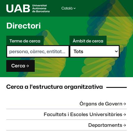
Català
I
d
i
Directori
o
m
C
a
Terme de cerca
Àmbit de cerca
s
e
e
r
l
c
e
a
c
Cerca
c
i
o
n
Cerca a l'estructura organitzativa
a
t
:
Òrgans de Govern
Facultats i Escoles Universitàries
Departaments