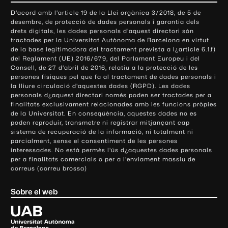
o
D'acord amb l'article 19 de la Llei orgànica 3/2018, de 5 de
n
desembre, de protecció de dades personals i garantia dels
t
drets digitals, les dades personals d'aquest directori són
tractades per la Universitat Autònoma de Barcelona en virtut
a
de la base legitimadora del tractament prevista a l¿article 6.1.f)
c
del Reglament (UE) 2016/679, del Parlament Europeu i del
t
Consell, de 27 d'abril de 2016, relatiu a la protecció de les
e
persones físiques pel que fa al tractament de dades personals i
la lliure circulació d'aquestes dades (RGPD). Les dades
i
personals d¿aquest directori només poden ser tractades per a
i
finalitats exclusivament relacionades amb les funcions pròpies
n
de la Universitat. En conseqüència, aquestes dades no es
poden reproduir, transmetre ni registrar mitjançant cap
f
sistema de recuperació de la informació, ni totalment ni
o
parcialment, sense el consentiment de les persones
r
interessades. No està permès l'ús d¿aquestes dades personals
m
per a finalitats comercials o per a l'enviament massiu de
correus (correu brossa)
a
c
Sobre el web
i
ó
U
l
n
i