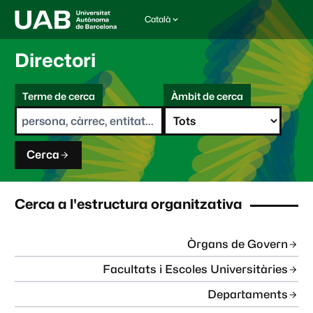
Català
I
d
i
Directori
o
m
C
a
Terme de cerca
Àmbit de cerca
s
e
e
r
l
c
e
a
c
Cerca
c
i
o
n
Cerca a l'estructura organitzativa
a
t
:
Òrgans de Govern
Facultats i Escoles Universitàries
Departaments