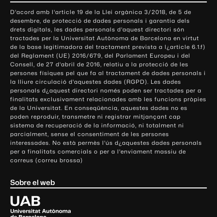
o
D'acord amb l'article 19 de la Llei orgànica 3/2018, de 5 de
n
desembre, de protecció de dades personals i garantia dels
t
drets digitals, les dades personals d'aquest directori són
tractades per la Universitat Autònoma de Barcelona en virtut
a
de la base legitimadora del tractament prevista a l¿article 6.1.f)
c
del Reglament (UE) 2016/679, del Parlament Europeu i del
t
Consell, de 27 d'abril de 2016, relatiu a la protecció de les
e
persones físiques pel que fa al tractament de dades personals i
la lliure circulació d'aquestes dades (RGPD). Les dades
i
personals d¿aquest directori només poden ser tractades per a
i
finalitats exclusivament relacionades amb les funcions pròpies
n
de la Universitat. En conseqüència, aquestes dades no es
poden reproduir, transmetre ni registrar mitjançant cap
f
sistema de recuperació de la informació, ni totalment ni
o
parcialment, sense el consentiment de les persones
r
interessades. No està permès l'ús d¿aquestes dades personals
m
per a finalitats comercials o per a l'enviament massiu de
correus (correu brossa)
a
c
Sobre el web
i
ó
U
l
n
i