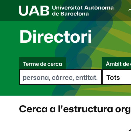
C
I
d
i
Directori
o
a
s
C
e
l
Terme de cerca
Àmbit de 
e
e
c
r
c
i
c
o
a
n
a
Cerca a l'estructura or
t
: