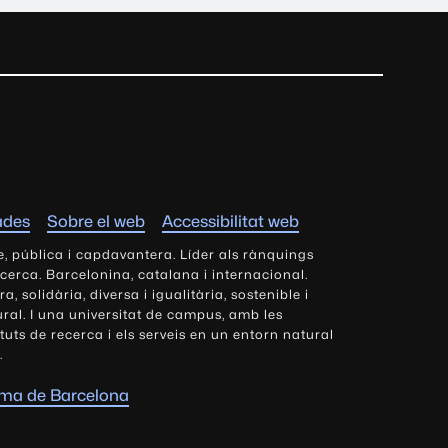
ades
Sobre el web
Accessibilitat web
e, pública i capdavantera. Líder als rànquings
ecerca. Barcelonina, catalana i internacional.
 solidària, diversa i igualitària, sostenible i
tural. I una universitat de campus, amb les
tituts de recerca i els serveis en un entorn natural
.
oma de Barcelona