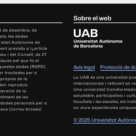
Sobre el web
U
 5 de desembre, de
als, les dades
n
ersitat Autònoma de
i
nt prevista a l¿article
v
eu i del Consell, de 27
e
siques pel que fa al
r
aquestes dades (RGPD).
Avís legal
Protecció de d
s
r tractades per a
i
La UAB és una universitat jov
 pròpies de la
t
internacionals i referent en r
den reproduir,
Una universitat transformadora,
a
peració de la
saludable, participativa i cul
t
ntiment de les
facultats i les escoles, els ins
 dades personals per a
A
on viure experiències úniques
reus (correu brossa)
u
t
© 2025 Universitat Autòn
ò
n