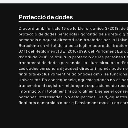
C
Protecció de dades
o
D'acord amb l'article 19 de la Llei orgànica 3/2018, de
protecció de dades personals i garantia dels drets digit
n
personals d'aquest directori són tractades per la Univ
Barcelona en virtut de la base legitimadora del tractame
t
6.1.f) del Reglament (UE) 2016/679, del Parlament Europ
d'abril de 2016, relatiu a la protecció de les persones fí
a
tractament de dades personals i la lliure circulació d'
Les dades personals d¿aquest directori només poden se
c
finalitats exclusivament relacionades amb les funcions
Universitat. En conseqüència, aquestes dades no es po
t
transmetre ni registrar mitjançant cap sistema de recu
e
informació, ni totalment ni parcialment, sense el conse
persones interessades. No està permès l'ús d¿aquestes
i
finalitats comercials o per a l'enviament massiu de cor
i
n