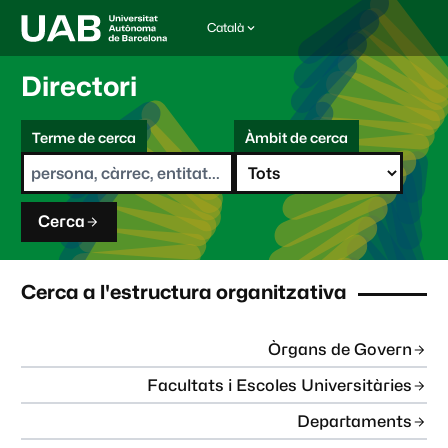
Català
I
d
i
Directori
o
m
C
a
Terme de cerca
Àmbit de cerca
s
e
e
r
l
c
e
a
c
Cerca
c
i
o
n
Cerca a l'estructura organitzativa
a
t
:
Òrgans de Govern
Facultats i Escoles Universitàries
Departaments