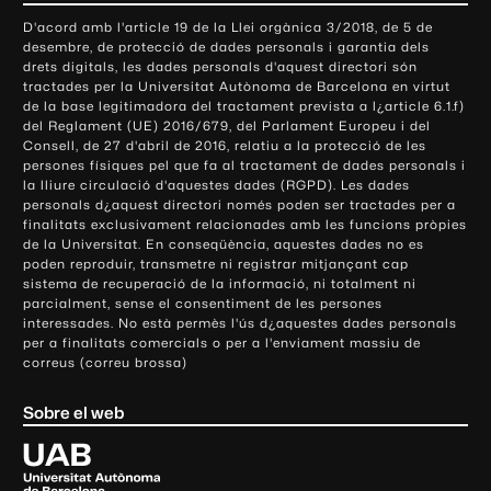
o
D'acord amb l'article 19 de la Llei orgànica 3/2018, de 5 de
n
desembre, de protecció de dades personals i garantia dels
t
drets digitals, les dades personals d'aquest directori són
tractades per la Universitat Autònoma de Barcelona en virtut
a
de la base legitimadora del tractament prevista a l¿article 6.1.f)
c
del Reglament (UE) 2016/679, del Parlament Europeu i del
t
Consell, de 27 d'abril de 2016, relatiu a la protecció de les
e
persones físiques pel que fa al tractament de dades personals i
la lliure circulació d'aquestes dades (RGPD). Les dades
i
personals d¿aquest directori només poden ser tractades per a
i
finalitats exclusivament relacionades amb les funcions pròpies
n
de la Universitat. En conseqüència, aquestes dades no es
poden reproduir, transmetre ni registrar mitjançant cap
f
sistema de recuperació de la informació, ni totalment ni
o
parcialment, sense el consentiment de les persones
r
interessades. No està permès l'ús d¿aquestes dades personals
m
per a finalitats comercials o per a l'enviament massiu de
correus (correu brossa)
a
c
Sobre el web
i
ó
U
l
n
i