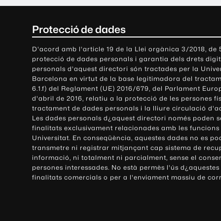
C
Protecció de dades
o
D'acord amb l'article 19 de la Llei orgànica 3/2018, de
protecció de dades personals i garantia dels drets digit
n
personals d'aquest directori són tractades per la Univ
Barcelona en virtut de la base legitimadora del tractame
t
6.1.f) del Reglament (UE) 2016/679, del Parlament Europ
d'abril de 2016, relatiu a la protecció de les persones fí
a
tractament de dades personals i la lliure circulació d'
Les dades personals d¿aquest directori només poden se
c
finalitats exclusivament relacionades amb les funcions
Universitat. En conseqüència, aquestes dades no es po
t
transmetre ni registrar mitjançant cap sistema de recu
e
informació, ni totalment ni parcialment, sense el conse
persones interessades. No està permès l'ús d¿aquestes
i
finalitats comercials o per a l'enviament massiu de cor
i
n