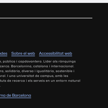
ades
Sobre el web
Accessibilitat web
e, pública i capdavantera. Líder als rànquings
ecerca. Barcelonina, catalana i internacional.
 solidària, diversa i igualitària, sostenible i
tural. I una universitat de campus, amb les
tituts de recerca i els serveis en un entorn natural
.
oma de Barcelona