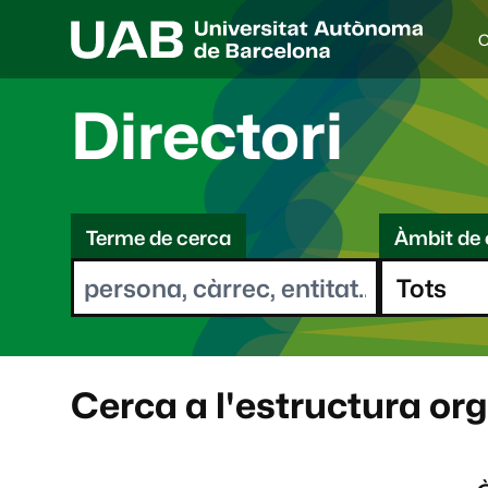
C
I
d
i
Directori
o
a
s
C
e
l
Terme de cerca
Àmbit de 
e
e
c
r
c
i
c
o
a
n
a
Cerca a l'estructura or
t
: