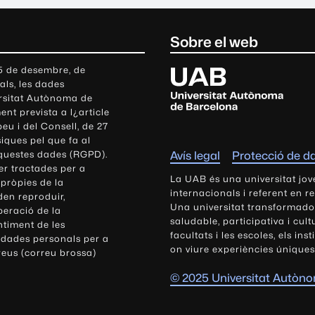
Sobre el web
U
 5 de desembre, de
als, les dades
n
ersitat Autònoma de
i
nt prevista a l¿article
v
eu i del Consell, de 27
e
siques pel que fa al
r
aquestes dades (RGPD).
Avís legal
Protecció de d
s
r tractades per a
i
La UAB és una universitat jov
 pròpies de la
t
internacionals i referent en r
den reproduir,
Una universitat transformadora,
a
peració de la
saludable, participativa i cul
t
ntiment de les
facultats i les escoles, els ins
 dades personals per a
A
on viure experiències úniques
reus (correu brossa)
u
t
© 2025 Universitat Autòn
ò
n