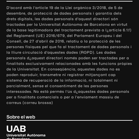
o
D'acord amb l'article 19 de la Llei orgànica 3/2018, de 5 de
n
desembre, de protecció de dades personals i garantia dels
t
drets digitals, les dades personals d'aquest directori són
tractades per la Universitat Autònoma de Barcelona en virtut
a
de la base legitimadora del tractament prevista a l¿article 6.1.f)
c
del Reglament (UE) 2016/679, del Parlament Europeu i del
t
Consell, de 27 d'abril de 2016, relatiu a la protecció de les
e
persones físiques pel que fa al tractament de dades personals i
la lliure circulació d'aquestes dades (RGPD). Les dades
i
personals d¿aquest directori només poden ser tractades per a
i
finalitats exclusivament relacionades amb les funcions pròpies
n
de la Universitat. En conseqüència, aquestes dades no es
poden reproduir, transmetre ni registrar mitjançant cap
f
sistema de recuperació de la informació, ni totalment ni
o
parcialment, sense el consentiment de les persones
r
interessades. No està permès l'ús d¿aquestes dades personals
m
per a finalitats comercials o per a l'enviament massiu de
correus (correu brossa)
a
c
Sobre el web
i
ó
U
l
n
i