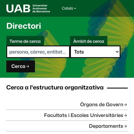
Català
I
d
i
Directori
o
m
C
a
Terme de cerca
Àmbit de cerca
s
e
e
r
l
c
e
a
c
Cerca
c
i
o
n
Cerca a l'estructura organitzativa
a
t
:
Òrgans de Govern
Facultats i Escoles Universitàries
Departaments