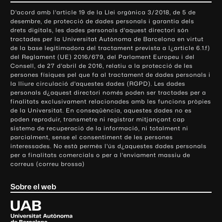
o
D'acord amb l'article 19 de la Llei orgànica 3/2018, de 5 de
n
desembre, de protecció de dades personals i garantia dels
t
drets digitals, les dades personals d'aquest directori són
tractades per la Universitat Autònoma de Barcelona en virtut
a
de la base legitimadora del tractament prevista a l¿article 6.1.f)
c
del Reglament (UE) 2016/679, del Parlament Europeu i del
t
Consell, de 27 d'abril de 2016, relatiu a la protecció de les
e
persones físiques pel que fa al tractament de dades personals i
la lliure circulació d'aquestes dades (RGPD). Les dades
i
personals d¿aquest directori només poden ser tractades per a
i
finalitats exclusivament relacionades amb les funcions pròpies
n
de la Universitat. En conseqüència, aquestes dades no es
poden reproduir, transmetre ni registrar mitjançant cap
f
sistema de recuperació de la informació, ni totalment ni
o
parcialment, sense el consentiment de les persones
r
interessades. No està permès l'ús d¿aquestes dades personals
m
per a finalitats comercials o per a l'enviament massiu de
correus (correu brossa)
a
c
Sobre el web
i
ó
U
l
n
i