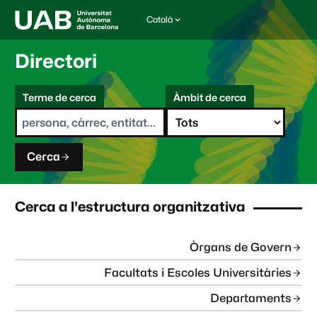
Català
I
d
i
Directori
o
m
C
a
Terme de cerca
Àmbit de cerca
s
e
e
r
l
c
e
a
c
Cerca
c
i
o
n
Cerca a l'estructura organitzativa
a
t
:
Òrgans de Govern
Facultats i Escoles Universitàries
Departaments