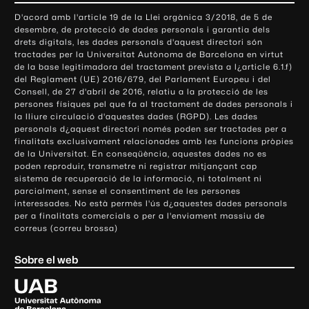
o
D'acord amb l'article 19 de la Llei orgànica 3/2018, de 5 de
n
desembre, de protecció de dades personals i garantia dels
t
drets digitals, les dades personals d'aquest directori són
tractades per la Universitat Autònoma de Barcelona en virtut
a
de la base legitimadora del tractament prevista a l¿article 6.1.f)
c
del Reglament (UE) 2016/679, del Parlament Europeu i del
t
Consell, de 27 d'abril de 2016, relatiu a la protecció de les
e
persones físiques pel que fa al tractament de dades personals i
la lliure circulació d'aquestes dades (RGPD). Les dades
i
personals d¿aquest directori només poden ser tractades per a
i
finalitats exclusivament relacionades amb les funcions pròpies
n
de la Universitat. En conseqüència, aquestes dades no es
poden reproduir, transmetre ni registrar mitjançant cap
f
sistema de recuperació de la informació, ni totalment ni
o
parcialment, sense el consentiment de les persones
r
interessades. No està permès l'ús d¿aquestes dades personals
m
per a finalitats comercials o per a l'enviament massiu de
correus (correu brossa)
a
c
Sobre el web
i
ó
U
l
n
i