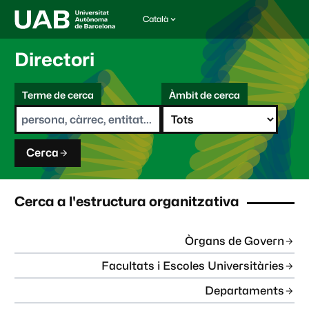
Català
I
d
i
Directori
o
m
C
a
Terme de cerca
Àmbit de cerca
s
e
e
r
l
c
e
a
c
Cerca
c
i
o
n
Cerca a l'estructura organitzativa
a
t
:
Òrgans de Govern
Facultats i Escoles Universitàries
Departaments