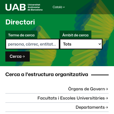
Català
I
d
i
Directori
o
m
C
a
Terme de cerca
Àmbit de cerca
s
e
e
r
l
c
e
a
c
Cerca
c
i
o
n
Cerca a l'estructura organitzativa
a
t
:
Òrgans de Govern
Facultats i Escoles Universitàries
Departaments