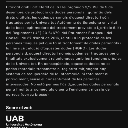
o
D'acord amb l'article 19 de la Llei orgànica 3/2018, de 5 de
n
desembre, de protecció de dades personals i garantia dels
t
drets digitals, les dades personals d'aquest directori són
tractades per la Universitat Autònoma de Barcelona en virtut
a
de la base legitimadora del tractament prevista a l¿article 6.1.f)
c
del Reglament (UE) 2016/679, del Parlament Europeu i del
t
Consell, de 27 d'abril de 2016, relatiu a la protecció de les
e
persones físiques pel que fa al tractament de dades personals i
la lliure circulació d'aquestes dades (RGPD). Les dades
i
personals d¿aquest directori només poden ser tractades per a
i
finalitats exclusivament relacionades amb les funcions pròpies
n
de la Universitat. En conseqüència, aquestes dades no es
poden reproduir, transmetre ni registrar mitjançant cap
f
sistema de recuperació de la informació, ni totalment ni
o
parcialment, sense el consentiment de les persones
r
interessades. No està permès l'ús d¿aquestes dades personals
m
per a finalitats comercials o per a l'enviament massiu de
correus (correu brossa)
a
c
Sobre el web
i
ó
U
l
n
i