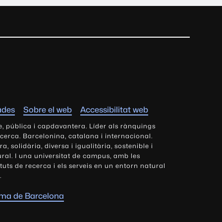
ades
Sobre el web
Accessibilitat web
e, pública i capdavantera. Líder als rànquings
ecerca. Barcelonina, catalana i internacional.
 solidària, diversa i igualitària, sostenible i
tural. I una universitat de campus, amb les
tituts de recerca i els serveis en un entorn natural
.
oma de Barcelona