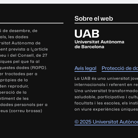
Sobre el web
U
 5 de desembre, de
als, les dades
n
ersitat Autònoma de
i
nt prevista a l¿article
v
eu i del Consell, de 27
e
siques pel que fa al
r
aquestes dades (RGPD).
Avís legal
Protecció de d
s
r tractades per a
i
La UAB és una universitat jov
 pròpies de la
t
internacionals i referent en r
den reproduir,
Una universitat transformadora,
a
peració de la
saludable, participativa i cul
t
ntiment de les
facultats i les escoles, els ins
 dades personals per a
A
on viure experiències úniques
reus (correu brossa)
u
t
© 2025 Universitat Autòn
ò
n