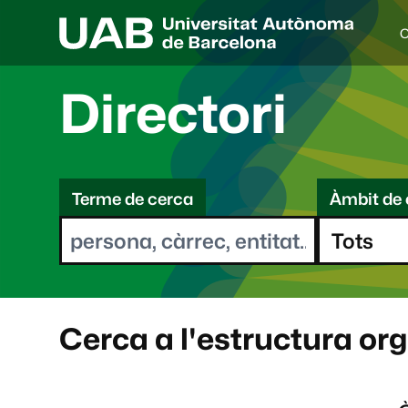
C
I
d
i
Directori
o
a
s
C
e
l
Terme de cerca
Àmbit de 
e
e
c
r
c
i
c
o
a
n
a
Cerca a l'estructura or
t
: