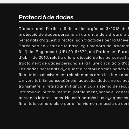
C
Protecció de dades
o
D'acord amb l'article 19 de la Llei orgànica 3/2018, de
protecció de dades personals i garantia dels drets digit
n
personals d'aquest directori són tractades per la Univ
Barcelona en virtut de la base legitimadora del tractame
t
6.1.f) del Reglament (UE) 2016/679, del Parlament Europ
d'abril de 2016, relatiu a la protecció de les persones fí
a
tractament de dades personals i la lliure circulació d'
Les dades personals d¿aquest directori només poden se
c
finalitats exclusivament relacionades amb les funcions
Universitat. En conseqüència, aquestes dades no es po
t
transmetre ni registrar mitjançant cap sistema de recu
e
informació, ni totalment ni parcialment, sense el conse
persones interessades. No està permès l'ús d¿aquestes
i
finalitats comercials o per a l'enviament massiu de cor
i
n