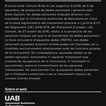
o
D'acord amb l'article 19 de la Llei orgànica 3/2018, de 5 de
n
desembre, de protecció de dades personals i garantia dels
t
drets digitals, les dades personals d'aquest directori són
tractades per la Universitat Autònoma de Barcelona en virtut
a
de la base legitimadora del tractament prevista a l¿article 6.1.f)
c
del Reglament (UE) 2016/679, del Parlament Europeu i del
t
Consell, de 27 d'abril de 2016, relatiu a la protecció de les
e
persones físiques pel que fa al tractament de dades personals i
la lliure circulació d'aquestes dades (RGPD). Les dades
i
personals d¿aquest directori només poden ser tractades per a
i
finalitats exclusivament relacionades amb les funcions pròpies
n
de la Universitat. En conseqüència, aquestes dades no es
poden reproduir, transmetre ni registrar mitjançant cap
f
sistema de recuperació de la informació, ni totalment ni
o
parcialment, sense el consentiment de les persones
r
interessades. No està permès l'ús d¿aquestes dades personals
m
per a finalitats comercials o per a l'enviament massiu de
correus (correu brossa)
a
c
Sobre el web
i
ó
U
l
n
i