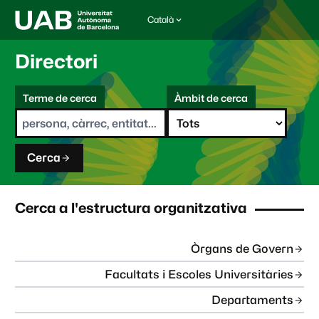
Català
I
d
i
Directori
o
m
C
a
Terme de cerca
Àmbit de cerca
s
e
e
r
l
c
e
a
c
Cerca
c
i
o
n
Cerca a l'estructura organitzativa
a
t
:
Òrgans de Govern
Facultats i Escoles Universitàries
Departaments