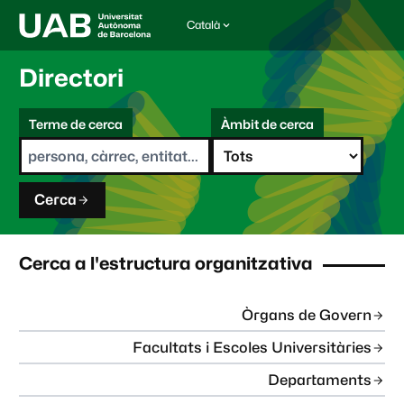
Català
I
d
i
Directori
o
m
C
a
Terme de cerca
Àmbit de cerca
s
e
e
r
l
c
e
a
c
Cerca
c
i
o
n
Cerca a l'estructura organitzativa
a
t
:
Òrgans de Govern
Facultats i Escoles Universitàries
Departaments