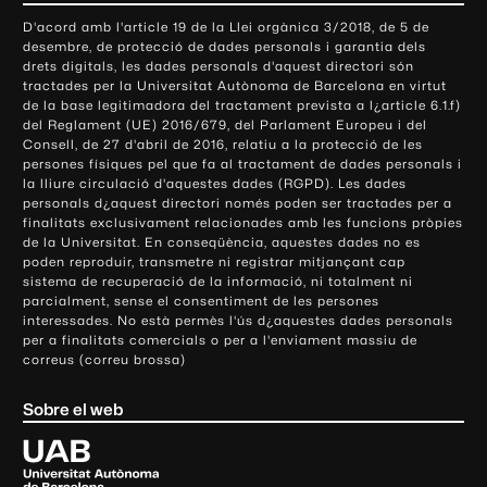
o
D'acord amb l'article 19 de la Llei orgànica 3/2018, de 5 de
n
desembre, de protecció de dades personals i garantia dels
t
drets digitals, les dades personals d'aquest directori són
tractades per la Universitat Autònoma de Barcelona en virtut
a
de la base legitimadora del tractament prevista a l¿article 6.1.f)
c
del Reglament (UE) 2016/679, del Parlament Europeu i del
t
Consell, de 27 d'abril de 2016, relatiu a la protecció de les
e
persones físiques pel que fa al tractament de dades personals i
la lliure circulació d'aquestes dades (RGPD). Les dades
i
personals d¿aquest directori només poden ser tractades per a
i
finalitats exclusivament relacionades amb les funcions pròpies
n
de la Universitat. En conseqüència, aquestes dades no es
poden reproduir, transmetre ni registrar mitjançant cap
f
sistema de recuperació de la informació, ni totalment ni
o
parcialment, sense el consentiment de les persones
r
interessades. No està permès l'ús d¿aquestes dades personals
m
per a finalitats comercials o per a l'enviament massiu de
correus (correu brossa)
a
c
Sobre el web
i
ó
U
l
n
i