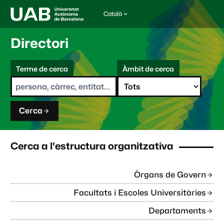
Català
I
d
i
Directori
o
m
C
a
Terme de cerca
Àmbit de cerca
s
e
e
r
l
c
e
a
c
Cerca
c
i
o
n
Cerca a l'estructura organitzativa
a
t
:
Òrgans de Govern
Facultats i Escoles Universitàries
Departaments