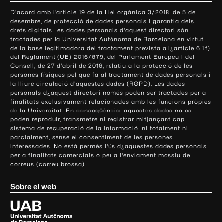
o
D'acord amb l'article 19 de la Llei orgànica 3/2018, de 5 de
n
desembre, de protecció de dades personals i garantia dels
t
drets digitals, les dades personals d'aquest directori són
tractades per la Universitat Autònoma de Barcelona en virtut
a
de la base legitimadora del tractament prevista a l¿article 6.1.f)
c
del Reglament (UE) 2016/679, del Parlament Europeu i del
t
Consell, de 27 d'abril de 2016, relatiu a la protecció de les
e
persones físiques pel que fa al tractament de dades personals i
la lliure circulació d'aquestes dades (RGPD). Les dades
i
personals d¿aquest directori només poden ser tractades per a
i
finalitats exclusivament relacionades amb les funcions pròpies
n
de la Universitat. En conseqüència, aquestes dades no es
poden reproduir, transmetre ni registrar mitjançant cap
f
sistema de recuperació de la informació, ni totalment ni
o
parcialment, sense el consentiment de les persones
r
interessades. No està permès l'ús d¿aquestes dades personals
m
per a finalitats comercials o per a l'enviament massiu de
correus (correu brossa)
a
c
Sobre el web
i
ó
U
l
n
i