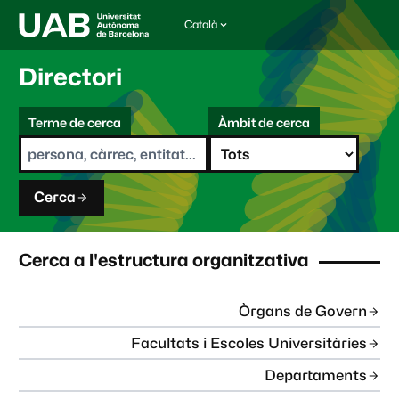
Català
I
d
i
Directori
o
m
C
a
Terme de cerca
Àmbit de cerca
s
e
e
r
l
c
e
a
c
Cerca
c
i
o
n
Cerca a l'estructura organitzativa
a
t
:
Òrgans de Govern
Facultats i Escoles Universitàries
Departaments