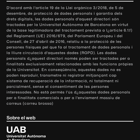
o
D'acord amb l'article 19 de la Llei orgànica 3/2018, de 5 de
n
desembre, de protecció de dades personals i garantia dels
t
drets digitals, les dades personals d'aquest directori són
tractades per la Universitat Autònoma de Barcelona en virtut
a
de la base legitimadora del tractament prevista a l¿article 6.1.f)
c
del Reglament (UE) 2016/679, del Parlament Europeu i del
t
Consell, de 27 d'abril de 2016, relatiu a la protecció de les
e
persones físiques pel que fa al tractament de dades personals i
la lliure circulació d'aquestes dades (RGPD). Les dades
i
personals d¿aquest directori només poden ser tractades per a
i
finalitats exclusivament relacionades amb les funcions pròpies
n
de la Universitat. En conseqüència, aquestes dades no es
poden reproduir, transmetre ni registrar mitjançant cap
f
sistema de recuperació de la informació, ni totalment ni
o
parcialment, sense el consentiment de les persones
r
interessades. No està permès l'ús d¿aquestes dades personals
m
per a finalitats comercials o per a l'enviament massiu de
correus (correu brossa)
a
c
Sobre el web
i
ó
U
l
n
i