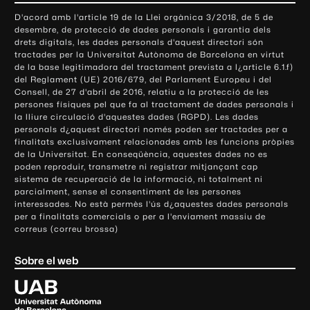
o
D'acord amb l'article 19 de la Llei orgànica 3/2018, de 5 de
n
desembre, de protecció de dades personals i garantia dels
t
drets digitals, les dades personals d'aquest directori són
tractades per la Universitat Autònoma de Barcelona en virtut
a
de la base legitimadora del tractament prevista a l¿article 6.1.f)
c
del Reglament (UE) 2016/679, del Parlament Europeu i del
t
Consell, de 27 d'abril de 2016, relatiu a la protecció de les
e
persones físiques pel que fa al tractament de dades personals i
la lliure circulació d'aquestes dades (RGPD). Les dades
i
personals d¿aquest directori només poden ser tractades per a
i
finalitats exclusivament relacionades amb les funcions pròpies
n
de la Universitat. En conseqüència, aquestes dades no es
poden reproduir, transmetre ni registrar mitjançant cap
f
sistema de recuperació de la informació, ni totalment ni
o
parcialment, sense el consentiment de les persones
r
interessades. No està permès l'ús d¿aquestes dades personals
m
per a finalitats comercials o per a l'enviament massiu de
correus (correu brossa)
a
c
Sobre el web
i
ó
U
l
n
i