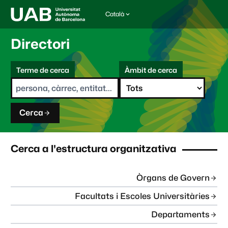
Català
I
d
i
Directori
o
m
C
a
Terme de cerca
Àmbit de cerca
s
e
e
r
l
c
e
a
c
Cerca
c
i
o
n
Cerca a l'estructura organitzativa
a
t
:
Òrgans de Govern
Facultats i Escoles Universitàries
Departaments