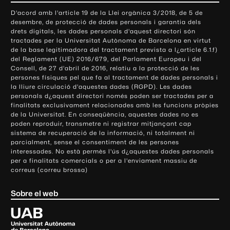
o
D'acord amb l'article 19 de la Llei orgànica 3/2018, de 5 de
n
desembre, de protecció de dades personals i garantia dels
t
drets digitals, les dades personals d'aquest directori són
tractades per la Universitat Autònoma de Barcelona en virtut
a
de la base legitimadora del tractament prevista a l¿article 6.1.f)
c
del Reglament (UE) 2016/679, del Parlament Europeu i del
t
Consell, de 27 d'abril de 2016, relatiu a la protecció de les
e
persones físiques pel que fa al tractament de dades personals i
la lliure circulació d'aquestes dades (RGPD). Les dades
i
personals d¿aquest directori només poden ser tractades per a
i
finalitats exclusivament relacionades amb les funcions pròpies
n
de la Universitat. En conseqüència, aquestes dades no es
poden reproduir, transmetre ni registrar mitjançant cap
f
sistema de recuperació de la informació, ni totalment ni
o
parcialment, sense el consentiment de les persones
r
interessades. No està permès l'ús d¿aquestes dades personals
m
per a finalitats comercials o per a l'enviament massiu de
correus (correu brossa)
a
c
Sobre el web
i
ó
U
l
n
i