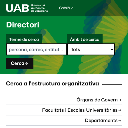
Català
I
d
i
Directori
o
m
C
a
Terme de cerca
Àmbit de cerca
s
e
e
r
l
c
e
a
c
Cerca
c
i
o
n
Cerca a l'estructura organitzativa
a
t
:
Òrgans de Govern
Facultats i Escoles Universitàries
Departaments