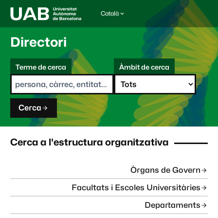
Català
I
d
i
Directori
o
m
C
a
Terme de cerca
Àmbit de cerca
s
e
e
r
l
c
e
a
c
Cerca
c
i
o
n
Cerca a l'estructura organitzativa
a
t
:
Òrgans de Govern
Facultats i Escoles Universitàries
Departaments