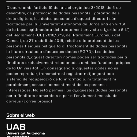
o
D'acord amb l'article 19 de la Llei orgànica 3/2018, de 5 de
n
desembre, de protecció de dades personals i garantia dels
t
drets digitals, les dades personals d'aquest directori són
tractades per la Universitat Autònoma de Barcelona en virtut
a
de la base legitimadora del tractament prevista a l¿article 6.1.f)
c
del Reglament (UE) 2016/679, del Parlament Europeu i del
t
Consell, de 27 d'abril de 2016, relatiu a la protecció de les
e
persones físiques pel que fa al tractament de dades personals i
la lliure circulació d'aquestes dades (RGPD). Les dades
i
personals d¿aquest directori només poden ser tractades per a
i
finalitats exclusivament relacionades amb les funcions pròpies
n
de la Universitat. En conseqüència, aquestes dades no es
poden reproduir, transmetre ni registrar mitjançant cap
f
sistema de recuperació de la informació, ni totalment ni
o
parcialment, sense el consentiment de les persones
r
interessades. No està permès l'ús d¿aquestes dades personals
m
per a finalitats comercials o per a l'enviament massiu de
correus (correu brossa)
a
c
Sobre el web
i
ó
U
l
n
i