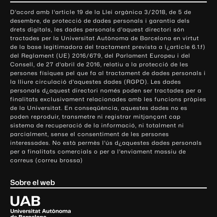
o
D'acord amb l'article 19 de la Llei orgànica 3/2018, de 5 de
n
desembre, de protecció de dades personals i garantia dels
t
drets digitals, les dades personals d'aquest directori són
tractades per la Universitat Autònoma de Barcelona en virtut
a
de la base legitimadora del tractament prevista a l¿article 6.1.f)
c
del Reglament (UE) 2016/679, del Parlament Europeu i del
t
Consell, de 27 d'abril de 2016, relatiu a la protecció de les
e
persones físiques pel que fa al tractament de dades personals i
la lliure circulació d'aquestes dades (RGPD). Les dades
i
personals d¿aquest directori només poden ser tractades per a
i
finalitats exclusivament relacionades amb les funcions pròpies
n
de la Universitat. En conseqüència, aquestes dades no es
poden reproduir, transmetre ni registrar mitjançant cap
f
sistema de recuperació de la informació, ni totalment ni
o
parcialment, sense el consentiment de les persones
r
interessades. No està permès l'ús d¿aquestes dades personals
m
per a finalitats comercials o per a l'enviament massiu de
correus (correu brossa)
a
c
Sobre el web
i
ó
U
l
n
i