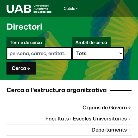
Català
I
d
i
Directori
o
m
C
a
Terme de cerca
Àmbit de cerca
s
e
e
r
l
c
e
a
c
Cerca
c
i
o
n
Cerca a l'estructura organitzativa
a
t
:
Òrgans de Govern
Facultats i Escoles Universitàries
Departaments