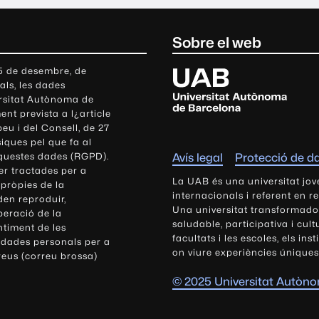
Sobre el web
U
 5 de desembre, de
als, les dades
n
ersitat Autònoma de
i
nt prevista a l¿article
v
eu i del Consell, de 27
e
siques pel que fa al
r
aquestes dades (RGPD).
Avís legal
Protecció de d
s
r tractades per a
i
La UAB és una universitat jov
 pròpies de la
t
internacionals i referent en r
den reproduir,
Una universitat transformadora,
a
peració de la
saludable, participativa i cul
t
ntiment de les
facultats i les escoles, els ins
 dades personals per a
A
on viure experiències úniques
reus (correu brossa)
u
t
© 2025 Universitat Autòn
ò
n