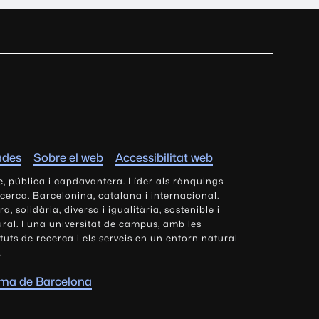
ades
Sobre el web
Accessibilitat web
e, pública i capdavantera. Líder als rànquings
ecerca. Barcelonina, catalana i internacional.
 solidària, diversa i igualitària, sostenible i
tural. I una universitat de campus, amb les
tituts de recerca i els serveis en un entorn natural
.
oma de Barcelona