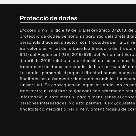
C
Protecció de dades
o
D'acord amb l'article 19 de la Llei orgànica 3/2018, de
protecció de dades personals i garantia dels drets digit
n
personals d'aquest directori són tractades per la Univ
Barcelona en virtut de la base legitimadora del tractame
t
6.1.f) del Reglament (UE) 2016/679, del Parlament Europ
d'abril de 2016, relatiu a la protecció de les persones fí
a
tractament de dades personals i la lliure circulació d'
Les dades personals d¿aquest directori només poden se
c
finalitats exclusivament relacionades amb les funcions
Universitat. En conseqüència, aquestes dades no es po
t
transmetre ni registrar mitjançant cap sistema de recu
e
informació, ni totalment ni parcialment, sense el conse
persones interessades. No està permès l'ús d¿aquestes
i
finalitats comercials o per a l'enviament massiu de cor
i
n