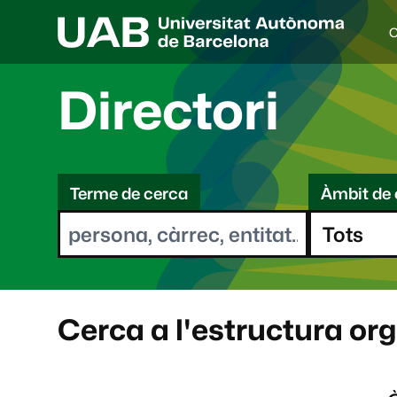
C
I
d
i
Directori
o
a
s
C
e
l
Terme de cerca
Àmbit de 
e
e
c
r
c
i
c
o
a
n
a
Cerca a l'estructura or
t
: