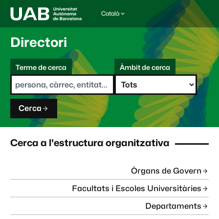
Català
I
d
i
Directori
o
m
C
a
Terme de cerca
Àmbit de cerca
s
e
e
r
l
c
e
a
c
Cerca
c
i
o
n
Cerca a l'estructura organitzativa
a
t
:
Òrgans de Govern
Facultats i Escoles Universitàries
Departaments