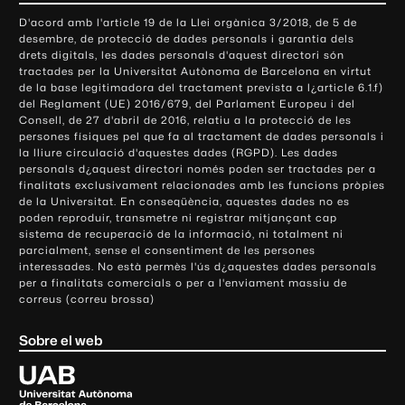
o
D'acord amb l'article 19 de la Llei orgànica 3/2018, de 5 de
n
desembre, de protecció de dades personals i garantia dels
t
drets digitals, les dades personals d'aquest directori són
tractades per la Universitat Autònoma de Barcelona en virtut
a
de la base legitimadora del tractament prevista a l¿article 6.1.f)
c
del Reglament (UE) 2016/679, del Parlament Europeu i del
t
Consell, de 27 d'abril de 2016, relatiu a la protecció de les
e
persones físiques pel que fa al tractament de dades personals i
la lliure circulació d'aquestes dades (RGPD). Les dades
i
personals d¿aquest directori només poden ser tractades per a
i
finalitats exclusivament relacionades amb les funcions pròpies
n
de la Universitat. En conseqüència, aquestes dades no es
poden reproduir, transmetre ni registrar mitjançant cap
f
sistema de recuperació de la informació, ni totalment ni
o
parcialment, sense el consentiment de les persones
r
interessades. No està permès l'ús d¿aquestes dades personals
m
per a finalitats comercials o per a l'enviament massiu de
correus (correu brossa)
a
c
Sobre el web
i
ó
U
l
n
i