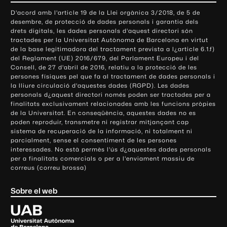
o
D'acord amb l'article 19 de la Llei orgànica 3/2018, de 5 de
n
desembre, de protecció de dades personals i garantia dels
t
drets digitals, les dades personals d'aquest directori són
tractades per la Universitat Autònoma de Barcelona en virtut
a
de la base legitimadora del tractament prevista a l¿article 6.1.f)
c
del Reglament (UE) 2016/679, del Parlament Europeu i del
t
Consell, de 27 d'abril de 2016, relatiu a la protecció de les
e
persones físiques pel que fa al tractament de dades personals i
la lliure circulació d'aquestes dades (RGPD). Les dades
i
personals d¿aquest directori només poden ser tractades per a
i
finalitats exclusivament relacionades amb les funcions pròpies
n
de la Universitat. En conseqüència, aquestes dades no es
poden reproduir, transmetre ni registrar mitjançant cap
f
sistema de recuperació de la informació, ni totalment ni
o
parcialment, sense el consentiment de les persones
r
interessades. No està permès l'ús d¿aquestes dades personals
m
per a finalitats comercials o per a l'enviament massiu de
correus (correu brossa)
a
c
Sobre el web
i
ó
U
l
n
i