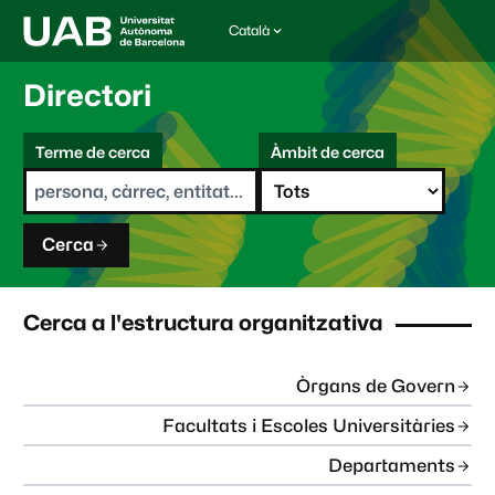
Català
I
d
i
Directori
o
m
C
a
Terme de cerca
Àmbit de cerca
s
e
e
r
l
c
e
a
c
Cerca
c
i
o
n
Cerca a l'estructura organitzativa
a
t
:
Òrgans de Govern
Facultats i Escoles Universitàries
Departaments