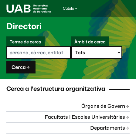
Català
I
d
i
Directori
o
m
C
a
Terme de cerca
Àmbit de cerca
s
e
e
r
l
c
e
a
c
Cerca
c
i
o
n
Cerca a l'estructura organitzativa
a
t
:
Òrgans de Govern
Facultats i Escoles Universitàries
Departaments