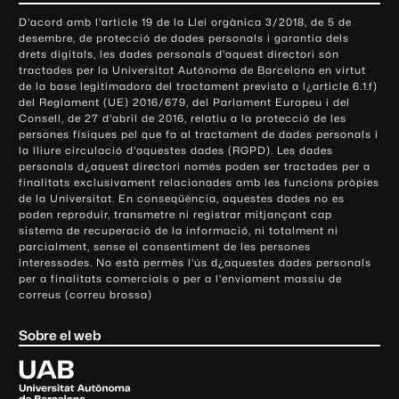
o
D'acord amb l'article 19 de la Llei orgànica 3/2018, de 5 de
n
desembre, de protecció de dades personals i garantia dels
t
drets digitals, les dades personals d'aquest directori són
tractades per la Universitat Autònoma de Barcelona en virtut
a
de la base legitimadora del tractament prevista a l¿article 6.1.f)
c
del Reglament (UE) 2016/679, del Parlament Europeu i del
t
Consell, de 27 d'abril de 2016, relatiu a la protecció de les
e
persones físiques pel que fa al tractament de dades personals i
la lliure circulació d'aquestes dades (RGPD). Les dades
i
personals d¿aquest directori només poden ser tractades per a
i
finalitats exclusivament relacionades amb les funcions pròpies
n
de la Universitat. En conseqüència, aquestes dades no es
poden reproduir, transmetre ni registrar mitjançant cap
f
sistema de recuperació de la informació, ni totalment ni
o
parcialment, sense el consentiment de les persones
r
interessades. No està permès l'ús d¿aquestes dades personals
m
per a finalitats comercials o per a l'enviament massiu de
correus (correu brossa)
a
c
Sobre el web
i
ó
U
l
n
i