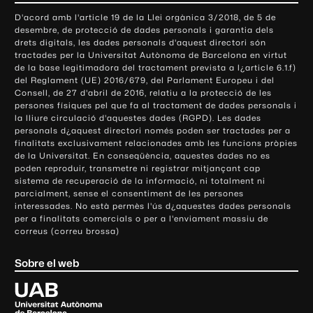
o
D'acord amb l'article 19 de la Llei orgànica 3/2018, de 5 de
n
desembre, de protecció de dades personals i garantia dels
t
drets digitals, les dades personals d'aquest directori són
tractades per la Universitat Autònoma de Barcelona en virtut
a
de la base legitimadora del tractament prevista a l¿article 6.1.f)
c
del Reglament (UE) 2016/679, del Parlament Europeu i del
t
Consell, de 27 d'abril de 2016, relatiu a la protecció de les
e
persones físiques pel que fa al tractament de dades personals i
la lliure circulació d'aquestes dades (RGPD). Les dades
i
personals d¿aquest directori només poden ser tractades per a
i
finalitats exclusivament relacionades amb les funcions pròpies
n
de la Universitat. En conseqüència, aquestes dades no es
poden reproduir, transmetre ni registrar mitjançant cap
f
sistema de recuperació de la informació, ni totalment ni
o
parcialment, sense el consentiment de les persones
r
interessades. No està permès l'ús d¿aquestes dades personals
m
per a finalitats comercials o per a l'enviament massiu de
correus (correu brossa)
a
c
Sobre el web
i
ó
U
l
n
i