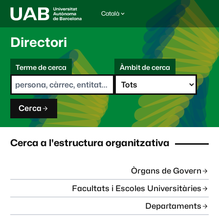
Català
I
d
i
Directori
o
m
C
a
Terme de cerca
Àmbit de cerca
s
e
e
r
l
c
e
a
c
Cerca
c
i
o
n
Cerca a l'estructura organitzativa
a
t
:
Òrgans de Govern
Facultats i Escoles Universitàries
Departaments