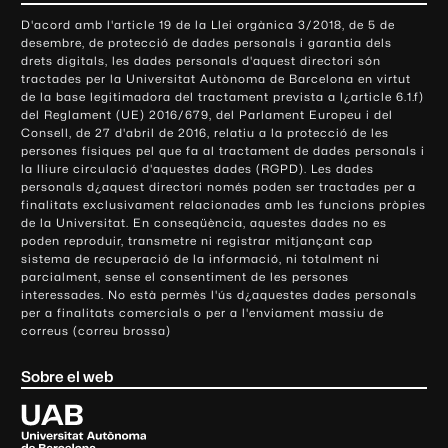
o
D'acord amb l'article 19 de la Llei orgànica 3/2018, de 5 de
n
desembre, de protecció de dades personals i garantia dels
t
drets digitals, les dades personals d'aquest directori són
tractades per la Universitat Autònoma de Barcelona en virtut
a
de la base legitimadora del tractament prevista a l¿article 6.1.f)
c
del Reglament (UE) 2016/679, del Parlament Europeu i del
t
Consell, de 27 d'abril de 2016, relatiu a la protecció de les
e
persones físiques pel que fa al tractament de dades personals i
la lliure circulació d'aquestes dades (RGPD). Les dades
i
personals d¿aquest directori només poden ser tractades per a
i
finalitats exclusivament relacionades amb les funcions pròpies
n
de la Universitat. En conseqüència, aquestes dades no es
poden reproduir, transmetre ni registrar mitjançant cap
f
sistema de recuperació de la informació, ni totalment ni
o
parcialment, sense el consentiment de les persones
r
interessades. No està permès l'ús d¿aquestes dades personals
m
per a finalitats comercials o per a l'enviament massiu de
correus (correu brossa)
a
c
Sobre el web
i
ó
U
l
n
i