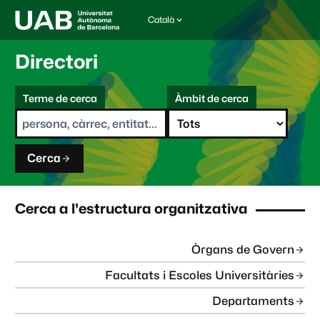
Català
I
d
i
Directori
o
m
C
a
Terme de cerca
Àmbit de cerca
s
e
e
r
l
c
e
a
c
Cerca
c
i
o
n
Cerca a l'estructura organitzativa
a
t
:
Òrgans de Govern
Facultats i Escoles Universitàries
Departaments