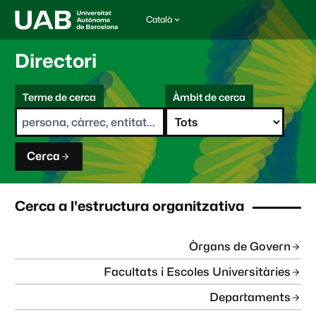
Català
I
d
i
Directori
o
m
C
a
Terme de cerca
Àmbit de cerca
s
e
e
r
l
c
e
a
c
Cerca
c
i
o
n
Cerca a l'estructura organitzativa
a
t
:
Òrgans de Govern
Facultats i Escoles Universitàries
Departaments