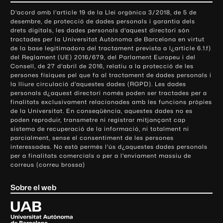
o
D'acord amb l'article 19 de la Llei orgànica 3/2018, de 5 de
n
desembre, de protecció de dades personals i garantia dels
t
drets digitals, les dades personals d'aquest directori són
tractades per la Universitat Autònoma de Barcelona en virtut
a
de la base legitimadora del tractament prevista a l¿article 6.1.f)
c
del Reglament (UE) 2016/679, del Parlament Europeu i del
t
Consell, de 27 d'abril de 2016, relatiu a la protecció de les
e
persones físiques pel que fa al tractament de dades personals i
la lliure circulació d'aquestes dades (RGPD). Les dades
i
personals d¿aquest directori només poden ser tractades per a
i
finalitats exclusivament relacionades amb les funcions pròpies
n
de la Universitat. En conseqüència, aquestes dades no es
poden reproduir, transmetre ni registrar mitjançant cap
f
sistema de recuperació de la informació, ni totalment ni
o
parcialment, sense el consentiment de les persones
r
interessades. No està permès l'ús d¿aquestes dades personals
m
per a finalitats comercials o per a l'enviament massiu de
correus (correu brossa)
a
c
Sobre el web
i
ó
U
l
n
i