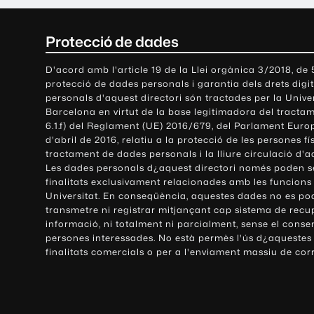
C
Protecció de dades
o
D'acord amb l'article 19 de la Llei orgànica 3/2018, de
protecció de dades personals i garantia dels drets digit
n
personals d'aquest directori són tractades per la Univ
Barcelona en virtut de la base legitimadora del tractame
t
6.1.f) del Reglament (UE) 2016/679, del Parlament Europ
d'abril de 2016, relatiu a la protecció de les persones fí
a
tractament de dades personals i la lliure circulació d'
Les dades personals d¿aquest directori només poden se
c
finalitats exclusivament relacionades amb les funcions
Universitat. En conseqüència, aquestes dades no es po
t
transmetre ni registrar mitjançant cap sistema de recu
e
informació, ni totalment ni parcialment, sense el conse
persones interessades. No està permès l'ús d¿aquestes
i
finalitats comercials o per a l'enviament massiu de cor
i
n