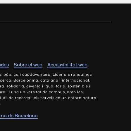
ades
Sobre el web
Accessibilitat web
e, pública i capdavantera. Líder als rànquings
ecerca. Barcelonina, catalana i internacional.
 solidària, diversa i igualitària, sostenible i
tural. I una universitat de campus, amb les
tituts de recerca i els serveis en un entorn natural
.
oma de Barcelona