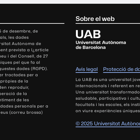
Sobre el web
U
 5 de desembre, de
als, les dades
n
ersitat Autònoma de
i
nt prevista a l¿article
v
eu i del Consell, de 27
e
siques pel que fa al
r
aquestes dades (RGPD).
Avís legal
Protecció de d
s
r tractades per a
i
La UAB és una universitat jov
 pròpies de la
t
internacionals i referent en r
den reproduir,
Una universitat transformadora,
a
peració de la
saludable, participativa i cul
t
ntiment de les
facultats i les escoles, els ins
 dades personals per a
A
on viure experiències úniques
reus (correu brossa)
u
t
© 2025 Universitat Autòn
ò
n