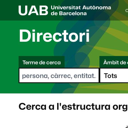
C
I
d
i
Directori
o
a
s
C
e
l
Terme de cerca
Àmbit de 
e
e
c
r
c
i
c
o
a
n
a
Cerca a l'estructura or
t
: