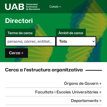
Català
I
d
i
Directori
o
m
C
a
Terme de cerca
Àmbit de cerca
s
e
e
r
l
c
e
a
c
Cerca
c
i
o
n
Cerca a l'estructura organitzativa
a
t
:
Òrgans de Govern
Facultats i Escoles Universitàries
Departaments