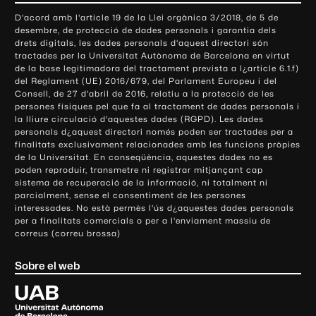
o
D'acord amb l'article 19 de la Llei orgànica 3/2018, de 5 de
n
desembre, de protecció de dades personals i garantia dels
t
drets digitals, les dades personals d'aquest directori són
tractades per la Universitat Autònoma de Barcelona en virtut
a
de la base legitimadora del tractament prevista a l¿article 6.1.f)
c
del Reglament (UE) 2016/679, del Parlament Europeu i del
t
Consell, de 27 d'abril de 2016, relatiu a la protecció de les
e
persones físiques pel que fa al tractament de dades personals i
la lliure circulació d'aquestes dades (RGPD). Les dades
i
personals d¿aquest directori només poden ser tractades per a
i
finalitats exclusivament relacionades amb les funcions pròpies
n
de la Universitat. En conseqüència, aquestes dades no es
poden reproduir, transmetre ni registrar mitjançant cap
f
sistema de recuperació de la informació, ni totalment ni
o
parcialment, sense el consentiment de les persones
r
interessades. No està permès l'ús d¿aquestes dades personals
m
per a finalitats comercials o per a l'enviament massiu de
correus (correu brossa)
a
c
Sobre el web
i
ó
U
l
n
i