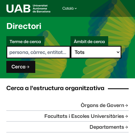
Català
I
d
i
Directori
o
m
C
a
Terme de cerca
Àmbit de cerca
s
e
e
r
l
c
e
a
c
Cerca
c
i
o
n
Cerca a l'estructura organitzativa
a
t
:
Òrgans de Govern
Facultats i Escoles Universitàries
Departaments