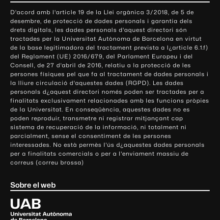
o
D'acord amb l'article 19 de la Llei orgànica 3/2018, de 5 de
n
desembre, de protecció de dades personals i garantia dels
t
drets digitals, les dades personals d'aquest directori són
tractades per la Universitat Autònoma de Barcelona en virtut
a
de la base legitimadora del tractament prevista a l¿article 6.1.f)
c
del Reglament (UE) 2016/679, del Parlament Europeu i del
t
Consell, de 27 d'abril de 2016, relatiu a la protecció de les
e
persones físiques pel que fa al tractament de dades personals i
la lliure circulació d'aquestes dades (RGPD). Les dades
i
personals d¿aquest directori només poden ser tractades per a
i
finalitats exclusivament relacionades amb les funcions pròpies
n
de la Universitat. En conseqüència, aquestes dades no es
poden reproduir, transmetre ni registrar mitjançant cap
f
sistema de recuperació de la informació, ni totalment ni
o
parcialment, sense el consentiment de les persones
r
interessades. No està permès l'ús d¿aquestes dades personals
m
per a finalitats comercials o per a l'enviament massiu de
correus (correu brossa)
a
c
Sobre el web
i
ó
U
l
n
i