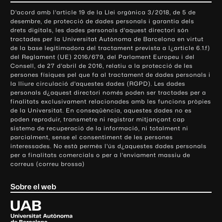
o
D'acord amb l'article 19 de la Llei orgànica 3/2018, de 5 de
n
desembre, de protecció de dades personals i garantia dels
t
drets digitals, les dades personals d'aquest directori són
tractades per la Universitat Autònoma de Barcelona en virtut
a
de la base legitimadora del tractament prevista a l¿article 6.1.f)
c
del Reglament (UE) 2016/679, del Parlament Europeu i del
t
Consell, de 27 d'abril de 2016, relatiu a la protecció de les
e
persones físiques pel que fa al tractament de dades personals i
la lliure circulació d'aquestes dades (RGPD). Les dades
i
personals d¿aquest directori només poden ser tractades per a
i
finalitats exclusivament relacionades amb les funcions pròpies
n
de la Universitat. En conseqüència, aquestes dades no es
poden reproduir, transmetre ni registrar mitjançant cap
f
sistema de recuperació de la informació, ni totalment ni
o
parcialment, sense el consentiment de les persones
r
interessades. No està permès l'ús d¿aquestes dades personals
m
per a finalitats comercials o per a l'enviament massiu de
correus (correu brossa)
a
c
Sobre el web
i
ó
U
l
n
i