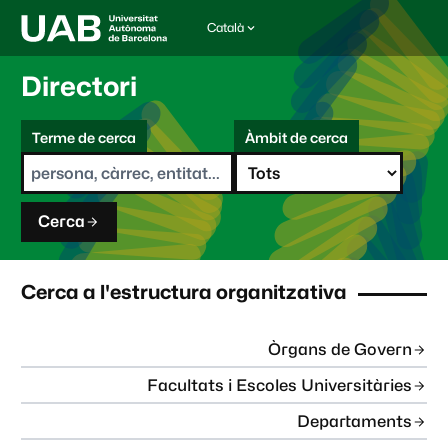
Català
I
d
i
Directori
o
m
C
a
Terme de cerca
Àmbit de cerca
s
e
e
r
l
c
e
a
c
Cerca
c
i
o
n
Cerca a l'estructura organitzativa
a
t
:
Òrgans de Govern
Facultats i Escoles Universitàries
Departaments