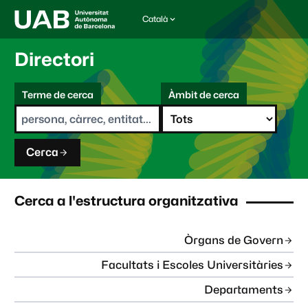
Català
I
d
i
Directori
o
m
C
a
Terme de cerca
Àmbit de cerca
s
e
e
r
l
c
e
a
c
Cerca
c
i
o
n
Cerca a l'estructura organitzativa
a
t
:
Òrgans de Govern
Facultats i Escoles Universitàries
Departaments