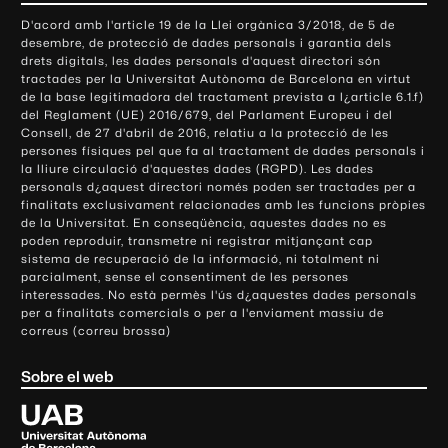
o
D'acord amb l'article 19 de la Llei orgànica 3/2018, de 5 de
n
desembre, de protecció de dades personals i garantia dels
t
drets digitals, les dades personals d'aquest directori són
tractades per la Universitat Autònoma de Barcelona en virtut
a
de la base legitimadora del tractament prevista a l¿article 6.1.f)
c
del Reglament (UE) 2016/679, del Parlament Europeu i del
t
Consell, de 27 d'abril de 2016, relatiu a la protecció de les
e
persones físiques pel que fa al tractament de dades personals i
la lliure circulació d'aquestes dades (RGPD). Les dades
i
personals d¿aquest directori només poden ser tractades per a
i
finalitats exclusivament relacionades amb les funcions pròpies
n
de la Universitat. En conseqüència, aquestes dades no es
poden reproduir, transmetre ni registrar mitjançant cap
f
sistema de recuperació de la informació, ni totalment ni
o
parcialment, sense el consentiment de les persones
r
interessades. No està permès l'ús d¿aquestes dades personals
m
per a finalitats comercials o per a l'enviament massiu de
correus (correu brossa)
a
c
Sobre el web
i
ó
U
l
n
i