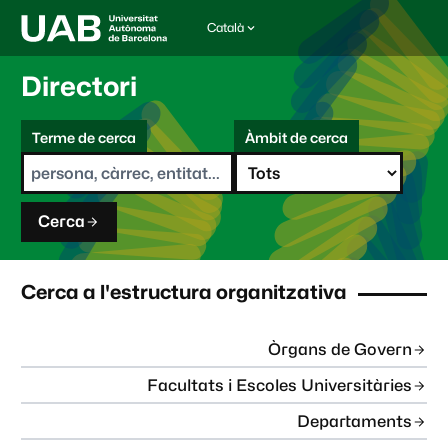
Català
I
d
i
Directori
o
m
C
a
Terme de cerca
Àmbit de cerca
s
e
e
r
l
c
e
a
c
Cerca
c
i
o
n
Cerca a l'estructura organitzativa
a
t
:
Òrgans de Govern
Facultats i Escoles Universitàries
Departaments