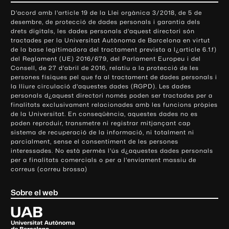
o
D'acord amb l'article 19 de la Llei orgànica 3/2018, de 5 de
n
desembre, de protecció de dades personals i garantia dels
t
drets digitals, les dades personals d'aquest directori són
tractades per la Universitat Autònoma de Barcelona en virtut
a
de la base legitimadora del tractament prevista a l¿article 6.1.f)
c
del Reglament (UE) 2016/679, del Parlament Europeu i del
t
Consell, de 27 d'abril de 2016, relatiu a la protecció de les
e
persones físiques pel que fa al tractament de dades personals i
la lliure circulació d'aquestes dades (RGPD). Les dades
i
personals d¿aquest directori només poden ser tractades per a
i
finalitats exclusivament relacionades amb les funcions pròpies
n
de la Universitat. En conseqüència, aquestes dades no es
poden reproduir, transmetre ni registrar mitjançant cap
f
sistema de recuperació de la informació, ni totalment ni
o
parcialment, sense el consentiment de les persones
r
interessades. No està permès l'ús d¿aquestes dades personals
m
per a finalitats comercials o per a l'enviament massiu de
correus (correu brossa)
a
c
Sobre el web
i
ó
U
l
n
i