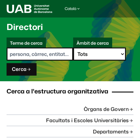
Català
I
d
i
Directori
o
m
C
a
Terme de cerca
Àmbit de cerca
s
e
e
r
l
c
e
a
c
Cerca
c
i
o
n
Cerca a l'estructura organitzativa
a
t
:
Òrgans de Govern
Facultats i Escoles Universitàries
Departaments