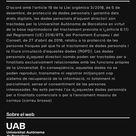
o
D'acord amb l'article 19 de la Llei orgànica 3/2018, de 5 de
n
desembre, de protecció de dades personals i garantia dels
t
drets digitals, les dades personals d'aquest directori són
tractades per la Universitat Autònoma de Barcelona en virtut
a
de la base legitimadora del tractament prevista a l¿article 6.1.f)
c
del Reglament (UE) 2016/679, del Parlament Europeu i del
t
Consell, de 27 d'abril de 2016, relatiu a la protecció de les
e
persones físiques pel que fa al tractament de dades personals i
la lliure circulació d'aquestes dades (RGPD). Les dades
i
personals d¿aquest directori només poden ser tractades per a
i
finalitats exclusivament relacionades amb les funcions pròpies
n
de la Universitat. En conseqüència, aquestes dades no es
poden reproduir, transmetre ni registrar mitjançant cap
f
sistema de recuperació de la informació, ni totalment ni
o
parcialment, sense el consentiment de les persones
r
interessades. No està permès l'ús d¿aquestes dades personals
m
per a finalitats comercials o per a l'enviament massiu de
correus (correu brossa)
a
c
Sobre el web
i
ó
U
l
n
i