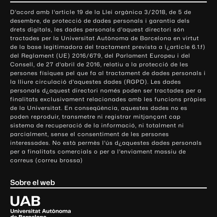
o
D'acord amb l'article 19 de la Llei orgànica 3/2018, de 5 de
n
desembre, de protecció de dades personals i garantia dels
t
drets digitals, les dades personals d'aquest directori són
tractades per la Universitat Autònoma de Barcelona en virtut
a
de la base legitimadora del tractament prevista a l¿article 6.1.f)
c
del Reglament (UE) 2016/679, del Parlament Europeu i del
t
Consell, de 27 d'abril de 2016, relatiu a la protecció de les
e
persones físiques pel que fa al tractament de dades personals i
la lliure circulació d'aquestes dades (RGPD). Les dades
i
personals d¿aquest directori només poden ser tractades per a
i
finalitats exclusivament relacionades amb les funcions pròpies
n
de la Universitat. En conseqüència, aquestes dades no es
poden reproduir, transmetre ni registrar mitjançant cap
f
sistema de recuperació de la informació, ni totalment ni
o
parcialment, sense el consentiment de les persones
r
interessades. No està permès l'ús d¿aquestes dades personals
m
per a finalitats comercials o per a l'enviament massiu de
correus (correu brossa)
a
c
Sobre el web
i
ó
U
l
n
i