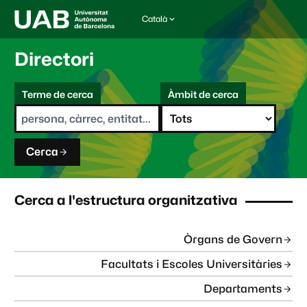
Català
I
d
i
Directori
o
m
C
a
Terme de cerca
Àmbit de cerca
s
e
e
r
l
c
e
a
c
Cerca
c
i
o
n
Cerca a l'estructura organitzativa
a
t
:
Òrgans de Govern
Facultats i Escoles Universitàries
Departaments