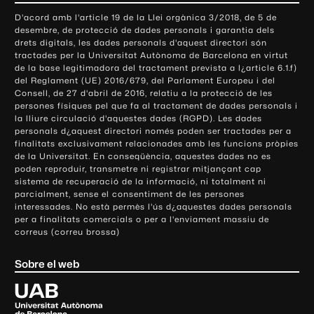
o
D'acord amb l'article 19 de la Llei orgànica 3/2018, de 5 de
n
desembre, de protecció de dades personals i garantia dels
t
drets digitals, les dades personals d'aquest directori són
tractades per la Universitat Autònoma de Barcelona en virtut
a
de la base legitimadora del tractament prevista a l¿article 6.1.f)
c
del Reglament (UE) 2016/679, del Parlament Europeu i del
t
Consell, de 27 d'abril de 2016, relatiu a la protecció de les
e
persones físiques pel que fa al tractament de dades personals i
la lliure circulació d'aquestes dades (RGPD). Les dades
i
personals d¿aquest directori només poden ser tractades per a
i
finalitats exclusivament relacionades amb les funcions pròpies
n
de la Universitat. En conseqüència, aquestes dades no es
poden reproduir, transmetre ni registrar mitjançant cap
f
sistema de recuperació de la informació, ni totalment ni
o
parcialment, sense el consentiment de les persones
r
interessades. No està permès l'ús d¿aquestes dades personals
m
per a finalitats comercials o per a l'enviament massiu de
correus (correu brossa)
a
c
Sobre el web
i
ó
U
l
n
i