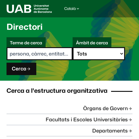
Català
I
d
i
Directori
o
m
C
a
Terme de cerca
Àmbit de cerca
s
e
e
r
l
c
e
a
c
Cerca
c
i
o
n
Cerca a l'estructura organitzativa
a
t
:
Òrgans de Govern
Facultats i Escoles Universitàries
Departaments