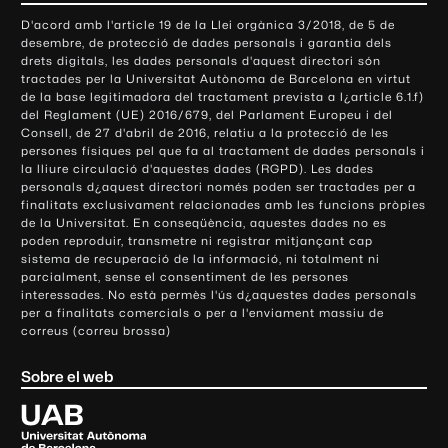
o
D'acord amb l'article 19 de la Llei orgànica 3/2018, de 5 de
n
desembre, de protecció de dades personals i garantia dels
t
drets digitals, les dades personals d'aquest directori són
tractades per la Universitat Autònoma de Barcelona en virtut
a
de la base legitimadora del tractament prevista a l¿article 6.1.f)
c
del Reglament (UE) 2016/679, del Parlament Europeu i del
t
Consell, de 27 d'abril de 2016, relatiu a la protecció de les
e
persones físiques pel que fa al tractament de dades personals i
la lliure circulació d'aquestes dades (RGPD). Les dades
i
personals d¿aquest directori només poden ser tractades per a
i
finalitats exclusivament relacionades amb les funcions pròpies
n
de la Universitat. En conseqüència, aquestes dades no es
poden reproduir, transmetre ni registrar mitjançant cap
f
sistema de recuperació de la informació, ni totalment ni
o
parcialment, sense el consentiment de les persones
r
interessades. No està permès l'ús d¿aquestes dades personals
m
per a finalitats comercials o per a l'enviament massiu de
correus (correu brossa)
a
c
Sobre el web
i
ó
U
l
n
i