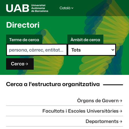
Català
I
d
i
Directori
o
m
C
a
Terme de cerca
Àmbit de cerca
s
e
e
r
l
c
e
a
c
Cerca
c
i
o
n
Cerca a l'estructura organitzativa
a
t
:
Òrgans de Govern
Facultats i Escoles Universitàries
Departaments